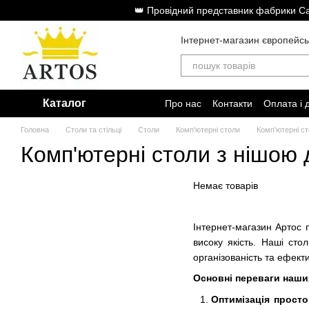
Перейти до основного контенту
👑 Провідний представник фабрики Cam
Інтернет-магазин європейсь
Каталог
Про нас
Контакти
Оплата і 
Головна
Столи та стільці
Столи
Комп'ютерні столи
Комп'ютерні с
Комп'ютерні столи з нішою 
Немає товарів
Інтернет-магазин Артос 
високу якість. Наші ст
організованість та ефект
Основні переваги наши
Оптимізація прост