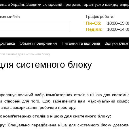
a в Україні. Завдяки складській програмі, гарантуємо швидку відп
Графік роботи:
ких меблів
Пн–Сб:
10:00–19:0
Неділя:
10:00–14:0
доставка
Обмін і повернення
Питання та відповіді
Відгуки клієн
толи з нішою для системного блоку
для системного блоку
пропонує великий вибір комп'ютерних столів з нішою для системно
оли створені для того, щоб забезпечити вам максимальний комфо
ивність використання робочого простору.
х комп'ютерних столів з нішою для системного блоку:
ору
: Спеціально передбачена ніша для системного блоку дозволяє