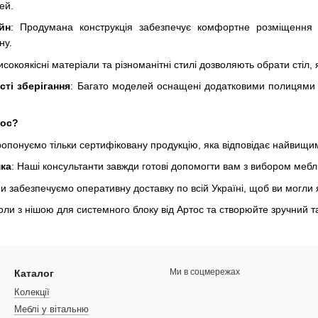
ей.
йн
: Продумана конструкція забезпечує комфортне розміщення 
ну.
исокоякісні матеріали та різноманітні стилі дозволяють обрати стіл,
ті зберігання
: Багато моделей оснащені додатковими полицями 
тос?
ропонуємо тільки сертифіковану продукцію, яка відповідає найвищим
ка
: Наші консультанти завжди готові допомогти вам з вибором мебл
Ми забезпечуємо оперативну доставку по всій Україні, щоб ви могл
ли з нішою для системного блоку від Артос та створюйте зручний т
Ми в соцмережах
Каталог
Колекції
Меблі у вітальню