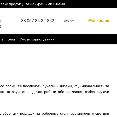
равку продукції за найкращими цінами.
Мій кошик
+38 067 85-82-862
0
Укр
Рус
0
тів
Блог
Умови користування
го блоку, які поєднують сучасний дизайн, функціональність та
рт та зручність під час роботи або навчання, забезпечуючи
 зберігати порядок на робочому столі, звільняючи місце для