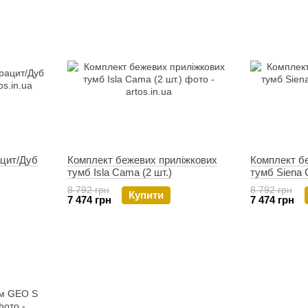
цит/Дуб
Комплект бежевих приліжкових
Комплект б
тумб Isla Cama (2 шт.)
тумб Siena 
8 792 грн
8 792 грн
Купити
7 474 грн
7 474 грн