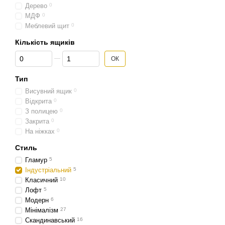
Дерево
0
МДФ
0
Меблевий щит
0
Кількість ящиків
Від Кількість ящиків
До Кількість ящиків
ОК
Тип
Висувний ящик
0
Відкрита
0
З полицею
0
Закрита
0
На ніжках
0
Стиль
Гламур
5
Індустріальний
5
Класичний
10
Лофт
5
Модерн
6
Мінімалізм
27
Скандинавський
16