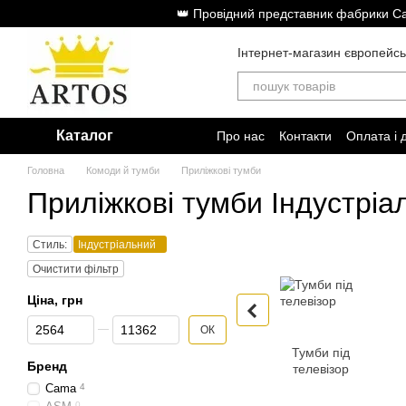
Перейти до основного контенту
👑 Провідний представник фабрики Cam
Інтернет-магазин європейсь
Каталог
Про нас
Контакти
Оплата і 
Головна
Комоди й тумби
Приліжкові тумби
Приліжкові тумби Індустріа
Стиль:
Індустріальний
Очистити фільтр
Ціна, грн
Від Ціна, грн
До Ціна, грн
ОК
Тумби під
Бренд
телевізор
Cama
4
0