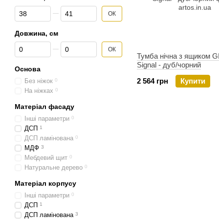
Від Глибина, см
До Глибина, см
ОК
Довжина, см
Від Довжина, см
До Довжина, см
ОК
Тумба нічна з ящиком 
Signal - дуб/чорний
Основа
2 564 грн
Купити
Без ніжок
0
На ніжках
0
Матеріал фасаду
Інші параметри
0
ДСП
1
ДСП ламінована
0
МДФ
3
Мебдевий щит
0
Натуральне дерево
0
Матеріал корпусу
Інші параметри
0
ДСП
1
ДСП ламінована
3