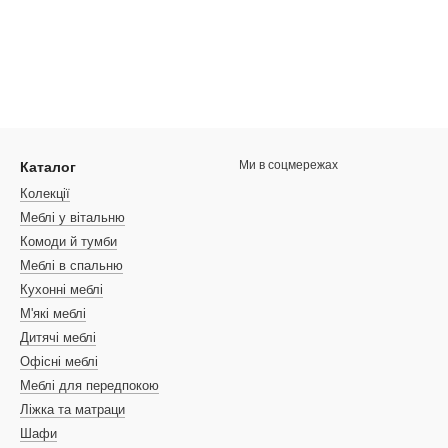
Ми в соцмережах
Каталог
Колекції
Меблі у вітальню
Комоди й тумби
Меблі в спальню
Кухонні меблі
М'які меблі
Дитячі меблі
Офісні меблі
Меблі для передпокою
Ліжка та матраци
Шафи