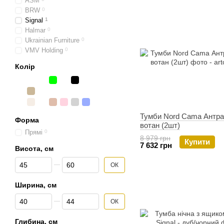
ASM
BRW
0
Signal
1
Halmar
0
Ukrainian Furniture
0
VMV Holding
0
Колір
Тумби Nord Cama Антра
Форма
вотан (2шт)
Прямі
0
8 979 грн
Купити
7 632 грн
Висота, см
Від Висота, см
До Висота, см
ОК
Ширина, см
Від Ширина, см
До Ширина, см
ОК
Глибина, см