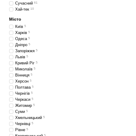
Сучасний
61
Хай-тек
10
Місто
Київ
5
Харків
5
Одеса
5
Дніпро
5
Запоріжжя
5
Львів
5
Кривий Ріг
5
Миколаїв
5
Вінниця
5
Херсон
5
Полтава
5
Чернігів
5
Черкаси
5
Житомир
5
Суми
5
Хмельницький
5
Чернівці
5
Рівне
5
Кропивницький
5