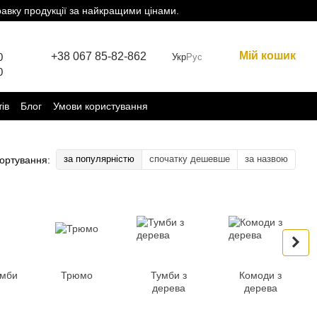
равку продукції за найкращими цінами.
Мій кошик
+38 067 85-82-862
0
Укр
Рус
0
тів
Блог
Умови користування
за популярністю
спочатку дешевше
за назвою
ортування:
умби
Трюмо
Тумби з
Комоди з
дерева
дерева