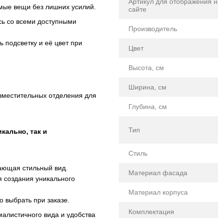
Артикул для отображения н
имые вещи без лишних усилий.
сайте
сь со всеми доступными
Производитель
 подсветку и её цвет при
Цвет
Высота, см
Ширина, см
 вместительных отделения для
Глубина, см
Тип
икально, так и
Стиль
ающая стильный вид.
Материал фасада
 создания уникального
Материал корпуса
о выбрать при заказе.
Комплектация
алистичного вида и удобства