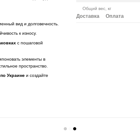
Общий вес, кг
Доставка
Оплата
менный вид и долговечность.
йчивость к износу.
аковках
с пошаговой
мпоновать элементы в
стильное пространство.
 по Украине
и создайте