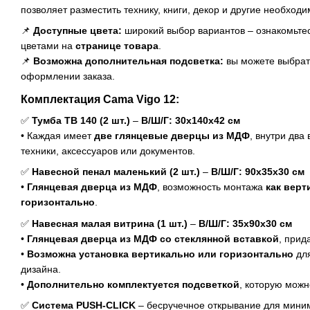
позволяет разместить технику, книги, декор и другие необход
📌
Доступные цвета:
широкий выбор вариантов – ознакомьте
цветами на
странице товара
.
📌
Возможна дополнительная подсветка:
вы можете выбрать
оформлении заказа.
Комплектация Cama Vigo 12:
✅
Тумба ТВ 140 (2 шт.)
–
В/Ш/Г: 30x140x42 см
• Каждая имеет
две глянцевые дверцы из МДФ
, внутри два
техники, аксессуаров или документов.
✅
Навесной пенал маленький (2 шт.)
–
В/Ш/Г: 90x35x30 см
•
Глянцевая дверца из МДФ
, возможность монтажа
как верт
горизонтально
.
✅
Навесная малая витрина (1 шт.)
–
В/Ш/Г: 35x90x30 см
•
Глянцевая дверца из МДФ со стеклянной вставкой
, прид
•
Возможна установка вертикально или горизонтально
для
дизайна.
•
Дополнительно комплектуется подсветкой
, которую можн
✅
Система PUSH-CLICK
– бесручечное открывание для миним