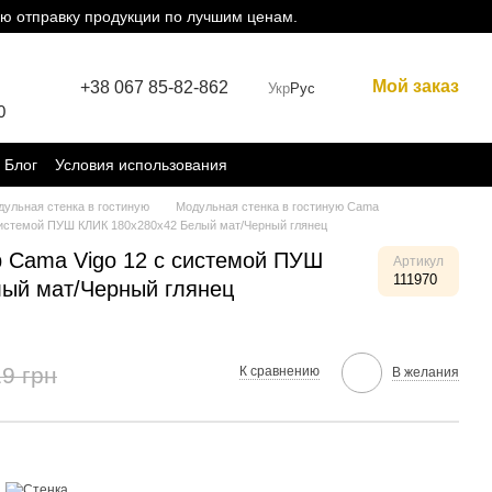
ю отправку продукции по лучшим ценам.
Мой заказ
+38 067 85-82-862
Укр
Рус
0
Блог
Условия использования
ульная стенка в гостиную
Модульная стенка в гостиную Cama
 системой ПУШ КЛИК 180x280x42 Белый мат/Черный глянец
р Cama Vigo 12 с системой ПУШ
Артикул
111970
ый мат/Черный глянец
9 грн
К сравнению
В желания