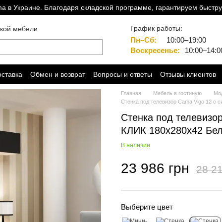
a в Украине. Благодаря складской программе, гарантируем быстру
График работы:
ской мебели
Пн–Сб:
10:00–19:00
Воскресенье:
10:00–14:0
оставка
Обмен и возврат
Вопросы и ответы
Отзывы клиентов
Главная
Мебель в гостиную
Мод
Стенка под телевизор Cama Vigo 12 с
Стенка под телевизо
КЛИК 180x280x42 Бел
В наличии
23 986 грн
28 21
Выберите цвет