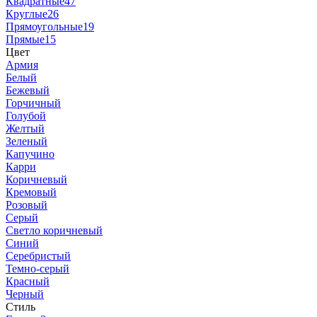
Квадратные
47
Круглые
26
Прямоугольные
19
Прямые
15
Цвет
Армия
Белый
Бежевый
Горчичный
Голубой
Желтый
Зеленый
Капучино
Карри
Коричневый
Кремовый
Розовый
Серый
Светло коричневый
Синий
Серебристый
Темно-серый
Красный
Черный
Стиль