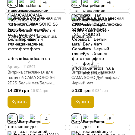
+6
+6
5
1
Артикул: 110597
Артикул: 110651
Витрина стеклянная для
Витрина в зал навесная
гостиной CAMA SOHO S6
CAMA SOHO Дуб лефкас/
2D2S Белый мат/Белый
Черный мат
глянец
14 289 грн
5 129 грн
16 811 грн
6 034 грн
Купить
Купить
+4
+5