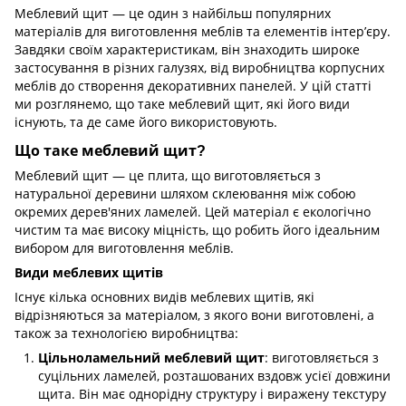
Меблевий щит — це один з найбільш популярних
матеріалів для виготовлення меблів та елементів інтер’єру.
Завдяки своїм характеристикам, він знаходить широке
застосування в різних галузях, від виробництва корпусних
меблів до створення декоративних панелей. У цій статті
ми розглянемо, що таке меблевий щит, які його види
існують, та де саме його використовують.
Що таке меблевий щит?
Меблевий щит — це плита, що виготовляється з
натуральної деревини шляхом склеювання між собою
окремих дерев'яних ламелей. Цей матеріал є екологічно
чистим та має високу міцність, що робить його ідеальним
вибором для виготовлення меблів.
Види меблевих щитів
Існує кілька основних видів меблевих щитів, які
відрізняються за матеріалом, з якого вони виготовлені, а
також за технологією виробництва:
: виготовляється з
Цільноламельний меблевий щит
суцільних ламелей, розташованих вздовж усієї довжини
щита. Він має однорідну структуру і виражену текстуру