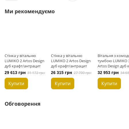
Ми рекомендуємо
Стінка у вітальню
Стінка у вітальню
Вітальня з комод
LUMIKO 2 Artos Design
LUMIKO 2 Artos Design
тумбою LUMIKO 
дуб крафт/антрацит
дуб крафт/антрацит
Artos Design дуб 
антрацит
29 613 грн
31 172 грн
26 315 грн
27 700 грн
32 953 грн
34 6
Купити
Купити
Купити
Обговорення