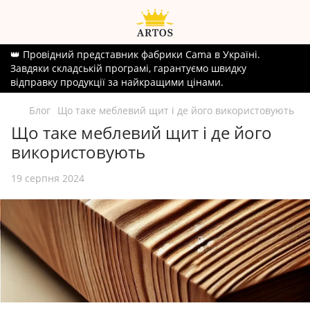
👑 Провідний представник фабрики Cama в Україні.
Завдяки складській програмі, гарантуємо швидку
відправку продукції за найкращими цінами.
Блог
Що таке меблевий щит і де його використовують
Що таке меблевий щит і де його
використовують
19 серпня 2024