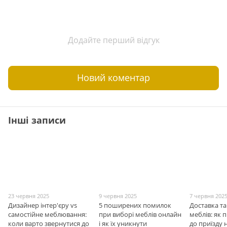
Додайте перший відгук
Новий коментар
Інші записи
23 червня 2025
9 червня 2025
7 червня 202
Дизайнер інтер'єру vs
5 поширених помилок
Доставка т
самостійне меблювання:
при виборі меблів онлайн
меблів: як 
коли варто звернутися до
і як їх уникнути
до приїзду 