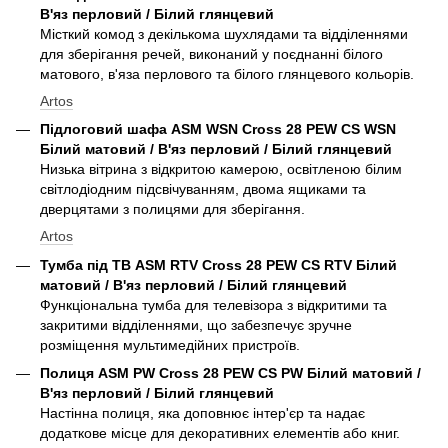
В'яз перловий / Білий глянцевий
Місткий комод з декількома шухлядами та відділеннями
для зберігання речей, виконаний у поєднанні білого
матового, в'яза перлового та білого глянцевого кольорів.
Artos
Підлоговий шафа ASM WSN Cross 28 PEW CS WSN
Білий матовий / В'яз перловий / Білий глянцевий
Низька вітрина з відкритою камерою, освітленою білим
світлодіодним підсвічуванням, двома ящиками та
дверцятами з полицями для зберігання.
Artos
Тумба під ТВ ASM RTV Cross 28 PEW CS RTV Білий
матовий / В'яз перловий / Білий глянцевий
Функціональна тумба для телевізора з відкритими та
закритими відділеннями, що забезпечує зручне
розміщення мультимедійних пристроїв.
Полиця ASM PW Cross 28 PEW CS PW Білий матовий /
В'яз перловий / Білий глянцевий
Настінна полиця, яка доповнює інтер'єр та надає
додаткове місце для декоративних елементів або книг.