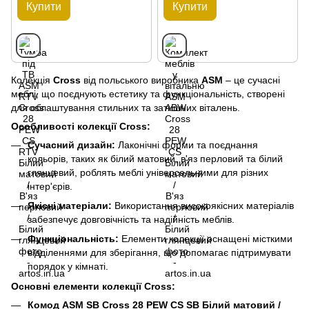
Купити
Купити
Колекція
Cross
від польського виробника
ASM
– це сучасні
меблі, що поєднують естетику та функціональність, створені
для облаштування стильних та затишних віталень.
Особливості колекції Cross:
Сучасний дизайн:
Лаконічні форми та поєднання
кольорів, таких як білий матовий, в'яз перловий та білий
глянцевий, роблять меблі універсальними для різних
інтер'єрів.
Якісні матеріали:
Використання високоякісних матеріалів
забезпечує довговічність та надійність меблів.
Функціональність:
Елементи колекції оснащені місткими
відділеннями для зберігання, що допомагає підтримувати
порядок у кімнаті.
Основні елементи колекції Cross:
Комод ASM SB Cross 28 PEW CS SB Білий матовий /