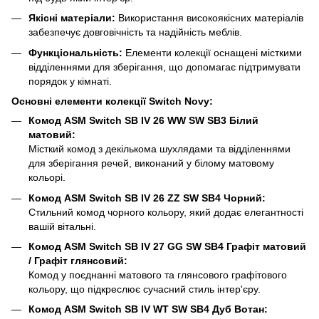
Якісні матеріали:
Використання високоякісних матеріалів
забезпечує довговічність та надійність меблів.
Функціональність:
Елементи колекції оснащені місткими
відділеннями для зберігання, що допомагає підтримувати
порядок у кімнаті.
Основні елементи колекції Switch Novy:
Комод ASM Switch SB IV 26 WW SW SB3 Білий
матовий:
Місткий комод з декількома шухлядами та відділеннями
для зберігання речей, виконаний у білому матовому
кольорі.
Комод ASM Switch SB IV 26 ZZ SW SB4 Чорний:
Стильний комод чорного кольору, який додає елегантності
вашій вітальні.
Комод ASM Switch SB IV 27 GG SW SB4 Графіт матовий
/ Графіт глянсовий:
Комод у поєднанні матового та глянсового графітового
кольору, що підкреслює сучасний стиль інтер'єру.
Комод ASM Switch SB IV WT SW SB4 Дуб Вотан: