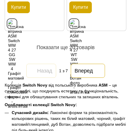
Купити
Купити
Показати ще 20 товарів
Назад
Вперед
1
з 7
Колекція
Switch Novy
від польського виробника
ASM
– це
сучасні меблі, що поєднують естетику та функціональність,
створені для облаштування стильних та затишних віталень.
Особливості колекції Switch Novy:
Сучасний дизайн:
Лаконічні форми та різноманітність
кольорових рішень, таких як білий матовий, чорний, графіт
матовий/глянцевий, дуб Вотан, дозволяють підібрати меблі
під будь-який інтер'єр.