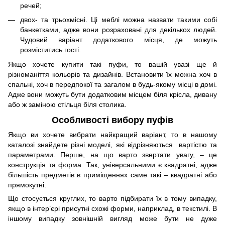
речей;
двох- та трьохмісні. Ці меблі можна назвати такими собі
банкетками, адже вони розраховані для декількох людей.
Чудовий варіант додаткового місця, де можуть
розміститись гості.
Якщо хочете купити такі пуфи, то вашій увазі ще й
різноманіття кольорів та дизайнів. Встановити їх можна хоч в
спальні, хоч в передпокої та загалом в будь-якому місці в домі.
Адже вони можуть бути додатковим місцем біля крісла, дивану
або ж заміною стільця біля столика.
Особливості вибору пуфів
Якщо ви хочете вибрати найкращий варіант, то в нашому
каталозі знайдете різні моделі, які відрізняються вартістю та
параметрами. Перше, на що варто звертати увагу, – це
конструкція та форма. Так, універсальними є квадратні, адже
більшість предметів в приміщеннях саме такі – квадратні або
прямокутні.
Що стосується круглих, то варто підбирати їх в тому випадку,
якщо в інтер’єрі присутні схожі форми, наприклад, в текстилі. В
іншому випадку зовнішній вигляд може бути не дуже