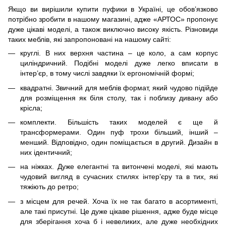
Якщо ви вирішили купити пуфики в Україні, це обов’язково
потрібно зробити в нашому магазині, адже «АРТОС» пропонує
дуже цікаві моделі, а також виключно високу якість. Різновиди
таких меблів, які запропоновані на нашому сайті:
круглі. В них верхня частина – це коло, а сам корпус
циліндричний. Подібні моделі дуже легко вписати в
інтер’єр, в тому числі завдяки їх ергономічній формі;
квадратні. Звичний для меблів формат, який чудово підійде
для розміщення як біля столу, так і поблизу дивану або
крісла;
комплекти. Більшість таких моделей є ще й
трансформерами. Один пуф трохи більший, інший –
менший. Відповідно, один поміщається в другий. Дизайн в
них ідентичний;
на ніжках. Дуже елегантні та витончені моделі, які мають
чудовий вигляд в сучасних стилях інтер’єру та в тих, які
тяжіють до ретро;
з місцем для речей. Хоча їх не так багато в асортименті,
але такі присутні. Це дуже цікаве рішення, адже буде місце
для зберігання хоча б і невеликих, але дуже необхідних