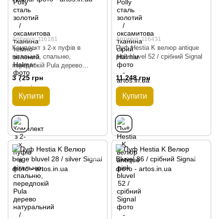
Артикул: 116181
Артикул: 116431
Комплект з 2-х пуфів в
Пуф Hestia K велюр antique
вітальню, спальню,
pink bluvel 52 / срібний Signal
передпокій Pula дерево
натуральний / тканина сірий
3 725 грн
11 248 грн
Halmar
Купити
Купити