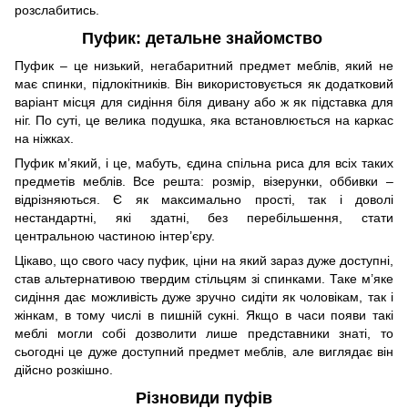
розслабитись.
Пуфик: детальне знайомство
Пуфик – це низький, негабаритний предмет меблів, який не
має спинки, підлокітників. Він використовується як додатковий
варіант місця для сидіння біля дивану або ж як підставка для
ніг. По суті, це велика подушка, яка встановлюється на каркас
на ніжках.
Пуфик м’який, і це, мабуть, єдина спільна риса для всіх таких
предметів меблів. Все решта: розмір, візерунки, оббивки –
відрізняються. Є як максимально прості, так і доволі
нестандартні, які здатні, без перебільшення, стати
центральною частиною інтер’єру.
Цікаво, що свого часу пуфик, ціни на який зараз дуже доступні,
став альтернативою твердим стільцям зі спинками. Таке м’яке
сидіння дає можливість дуже зручно сидіти як чоловікам, так і
жінкам, в тому числі в пишній сукні. Якщо в часи появи такі
меблі могли собі дозволити лише представники знаті, то
сьогодні це дуже доступний предмет меблів, але виглядає він
дійсно розкішно.
Різновиди пуфів