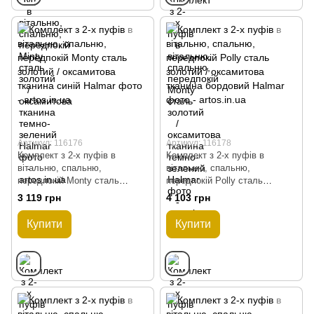
Артикул: 116176
Артикул: 116178
Комплект з 2-х пуфів в
Комплект з 2-х пуфів в
вітальню, спальню,
вітальню, спальню,
передпокій Monty сталь
передпокій Polly сталь
золотий / оксамитова тканина
золотий / оксамитова тканина
3 119 грн
4 103 грн
синій Halmar
бордовий Halmar
Купити
Купити