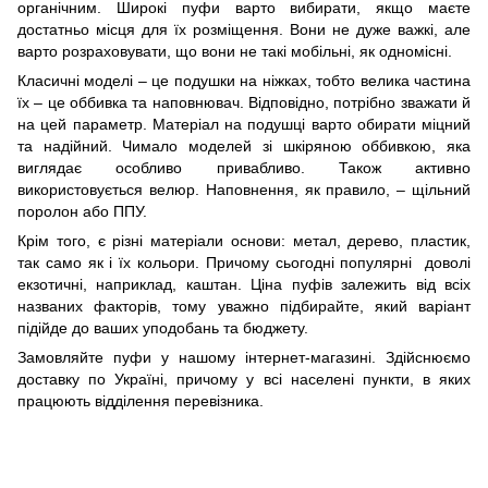
органічним. Широкі пуфи варто вибирати, якщо маєте
достатньо місця для їх розміщення. Вони не дуже важкі, але
варто розраховувати, що вони не такі мобільні, як одномісні.
Класичні моделі – це подушки на ніжках, тобто велика частина
їх – це оббивка та наповнювач. Відповідно, потрібно зважати й
на цей параметр. Матеріал на подушці варто обирати міцний
та надійний. Чимало моделей зі шкіряною оббивкою, яка
виглядає особливо привабливо. Також активно
використовується велюр. Наповнення, як правило, – щільний
поролон або ППУ.
Крім того, є різні матеріали основи: метал, дерево, пластик,
так само як і їх кольори. Причому сьогодні популярні доволі
екзотичні, наприклад, каштан. Ціна пуфів залежить від всіх
названих факторів, тому уважно підбирайте, який варіант
підійде до ваших уподобань та бюджету.
Замовляйте пуфи у нашому інтернет-магазині. Здійснюємо
доставку по Україні, причому у всі населені пункти, в яких
працюють відділення перевізника.