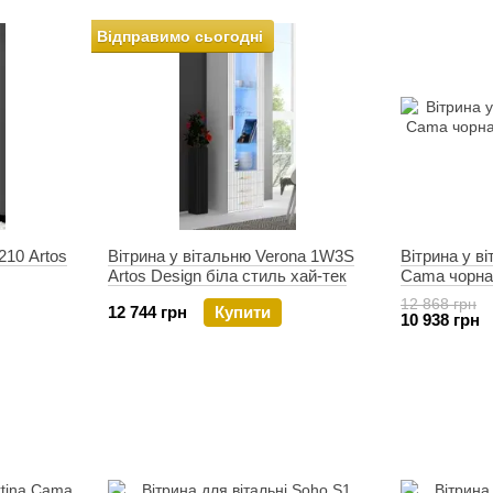
Відправимо сьогодні
210 Artos
Вітрина у вітальню Verona 1W3S
Вітрина у в
Artos Design біла стиль хай-тек
Cama чорна
12 868 грн
12 744 грн
Купити
10 938 грн