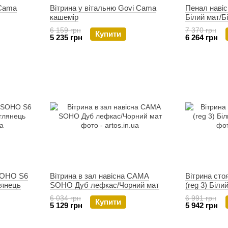
 Cama
Вітрина у вітальню Govi Cama
Пенал наві
кашемір
Білий мат/Б
6 159 грн
7 370 грн
Купити
5 235 грн
6 264 грн
SOHO S6
Вітрина в зал навісна CAMA
Вітрина ст
лянець
SOHO Дуб лефкас/Чорний мат
(reg 3) Біли
6 034 грн
6 991 грн
Купити
5 129 грн
5 942 грн