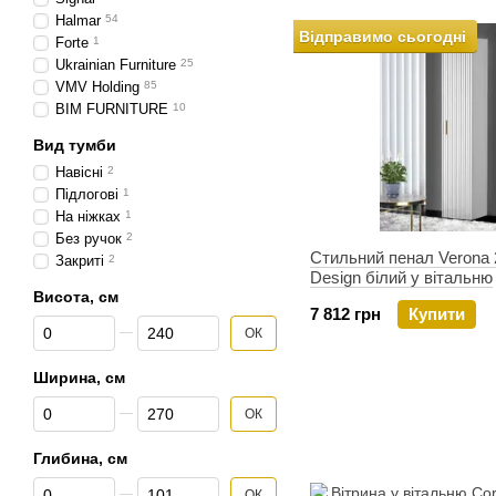
Halmar
54
Відправимо сьогодні
Forte
1
Ukrainian Furniture
25
VMV Holding
85
BIM FURNITURE
10
Вид тумби
Навісні
2
Підлогові
1
На ніжках
1
Без ручок
2
Стильний пенал Verona 
Закриті
2
Design білий у вітальню
Висота, см
7 812 грн
Купити
Від Висота, см
До Висота, см
ОК
Ширина, см
Від Ширина, см
До Ширина, см
ОК
Глибина, см
Від Глибина, см
До Глибина, см
ОК