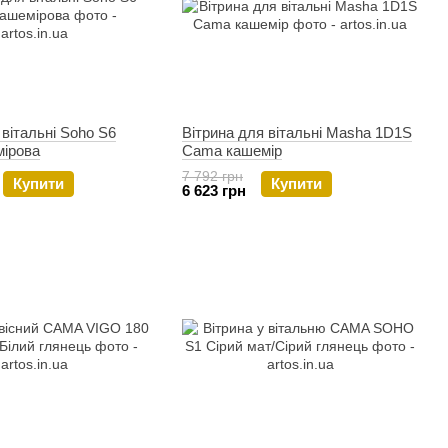
 вітальні Soho S6
Вітрина для вітальні Masha 1D1S
ірова
Cama кашемір
7 792 грн
Купити
Купити
6 623 грн