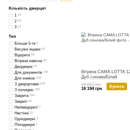
Кількість дверцят
1
33
2
40
3
12
Тип
Більше 5-ти
2
Висувні ящики
61
Відкрита
28
Вітрина навісна
65
Дводверні
62
Вітрина CAMA LOTTA 1
Для документів
206
Дуб сонома/Білий
Для книжок
206
19 052 грн
З дверцятами
206
Купити
16 194 грн
З полицею
189
Закрита
204
Закриті
63
Напіввідкриті
3
Настінні
11
Однодверні
3
П'ятидверні
1
4