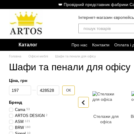
Перейти до основного контенту
👑 Провідний представник фабрики Cam
Інтернет-магазин європейсь
Каталог
Про нас
Контакти
Оплата і 
Головна
Офісні меблі
Шафи та пенали для офісу
Шафи та пенали для офісу
Ціна, грн
Від Ціна, грн
До Ціна, грн
ОК
Бренд
Cama
53
ARTOS DESIGN
2
Стелажи для
В
ASM
121
офіса
BRW
160
Signal
10