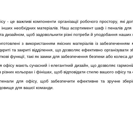
у - це важливі компоненти організації робочого простору, які до
 інших необхідних матеріалів. Наш асортимент шаф і пеналів для о
та дизайном, щоб задовольнити різні потреби й уподобання наших к
товлені з використанням якісних матеріалів із забезпеченням міцн
дкриті та закриті відділення, що дозволяє ефективно організувати зб
кові функції, такі як замки для забезпечення безпеки або колеса д
 офісу мають сучасний і елегантний дизайн, що дозволяє гармоній
в різних кольорах і фінішах, щоб відповідати стилю вашого офісу та
енали для офісу, щоб забезпечити ефективне та зручне зберіга
довище для вашої команди.