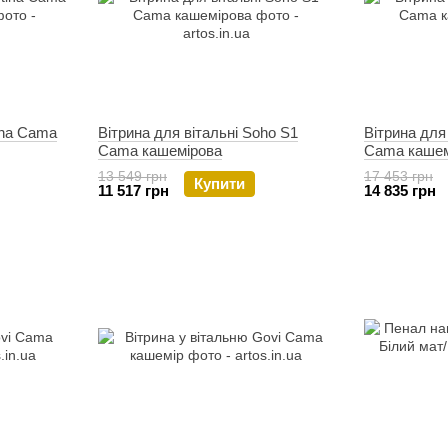
ina Cama
Вітрина для вітальні Soho S1
Вітрина для
Cama кашемірова
Cama кашем
13 549 грн
17 453 грн
Купити
11 517 грн
14 835 грн