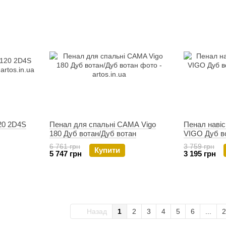
20 2D4S
Пенал для спальні CAMA Vigo
Пенал наві
180 Дуб вотан/Дуб вотан
VIGO Дуб в
6 761 грн
3 759 грн
Купити
5 747 грн
3 195 грн
Назад
1
2
3
4
5
6
...
2