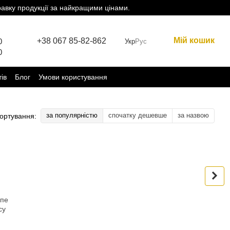
равку продукції за найкращими цінами.
Мій кошик
+38 067 85-82-862
0
Укр
Рус
0
тів
Блог
Умови користування
за популярністю
спочатку дешевше
за назвою
ортування:
пе
су