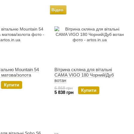
Відео
італьню Mountain 54
Вітрина скляна для вітальні
 матова/золота
CAMA VIGO 180 Чорний/Дуб
вотан
Купити
6 868 грн
Купити
5 838 грн