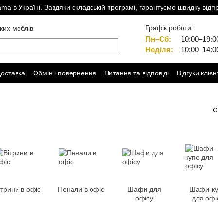
a в Україні. Завдяки складській програмі, гарантуємо швидку відп
Графік роботи:
ких меблів
Пн–Сб:
10:00–19:0
Неділя:
10:00–14:0
доставка
Обмін і повернення
Питання та відповіді
Відгуки клієн
С
ітрини в офіс
Пенали в офіс
Шафи для
Шафи-ку
офісу
для офі