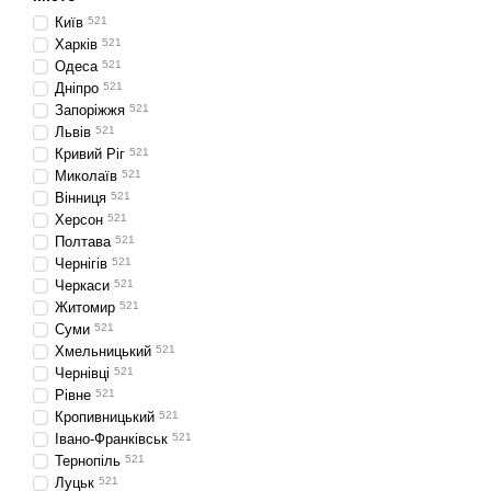
Київ
521
Харків
521
Одеса
521
Дніпро
521
Запоріжжя
521
Львів
521
Кривий Ріг
521
Миколаїв
521
Вінниця
521
Херсон
521
Полтава
521
Чернігів
521
Черкаси
521
Житомир
521
Суми
521
Хмельницький
521
Чернівці
521
Рівне
521
Кропивницький
521
Івано-Франківськ
521
Тернопіль
521
Луцьк
521