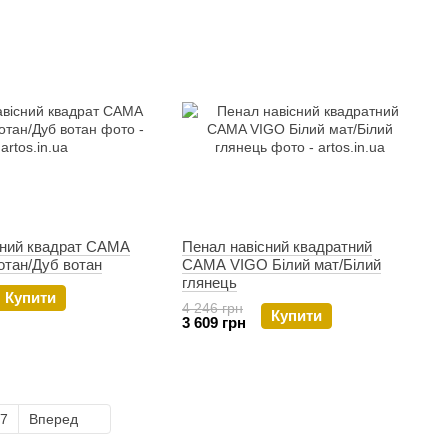
сний квадрат CAMA
Пенал навісний квадратний
отан/Дуб вотан
CAMA VIGO Білий мат/Білий
глянець
Купити
4 246 грн
Купити
3 609 грн
7
Вперед