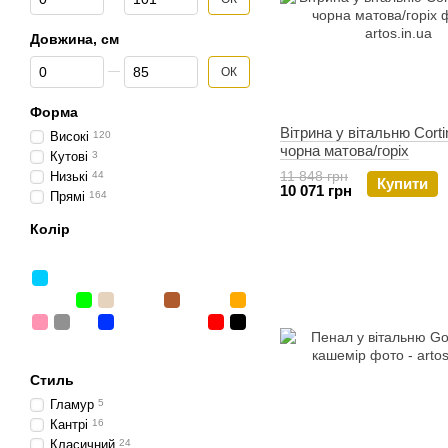
Довжина, см
Від Довжина, см
До Довжина, см
ОК
Форма
Вітрина у вітальню Cort
Високі
120
чорна матова/горіх
Кутові
3
11 848 грн
Низькі
44
Купити
10 071 грн
Прямі
164
Колір
Стиль
Гламур
5
Кантрі
16
Класичний
24