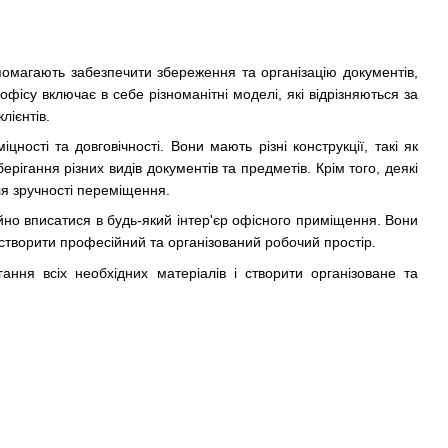
помагають забезпечити збереження та організацію документів,
фісу включає в себе різноманітні моделі, які відрізняються за
лієнтів.
ості та довговічності. Вони мають різні конструкції, такі як
ерігання різних видів документів та предметів. Крім того, деякі
ля зручності переміщення.
но вписатися в будь-який інтер'єр офісного приміщення. Вони
 створити професійний та організований робочий простір.
ння всіх необхідних матеріалів і створити організоване та