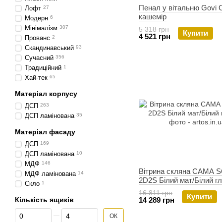
Пенал у вітальню Govi
Лофт
27
кашемір
Модерн
6
Мінімалізм
307
5 318 грн
Купити
4 521 грн
Прованс
2
Скандинавський
93
Сучасний
356
Традиційний
1
Хай-тек
65
Матеріал корпусу
ДСП
263
ДСП ламінована
35
Матеріал фасаду
ДСП
169
ДСП ламінована
10
МДФ
146
Вітрина скляна CAMA 
МДФ ламінована
14
2D2S Білий мат/Білий г
Скло
1
16 811 грн
Купити
Кількість ящиків
14 289 грн
Від Кількість ящиків
До Кількість ящиків
ОК