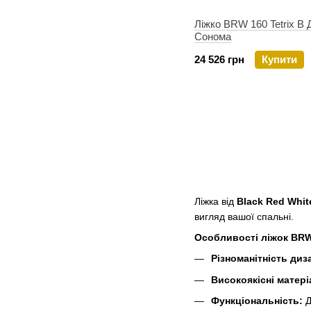
Ліжко BRW 160 Tetrix B 
Сонома
24 526 грн
Купити
Ліжка від
Black Red Whit
вигляд вашої спальні.
Особливості ліжок BR
Різноманітність диз
Високоякісні матері
Функціональність:
Д