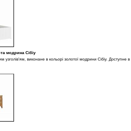
та модрина Сібіу
им узголів'ям, виконане в кольорі золотої модрини Сібіу. Доступне 