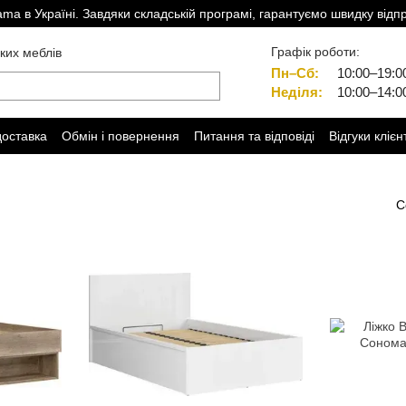
a в Україні. Завдяки складській програмі, гарантуємо швидку відп
Графік роботи:
ких меблів
Пн–Сб:
10:00–19:0
Неділя:
10:00–14:0
доставка
Обмін і повернення
Питання та відповіді
Відгуки клієн
С