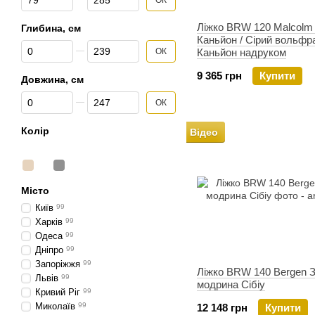
ОК
Ліжко BRW 120 Malcolm
Глибина, см
Каньйон / Сірий вольфр
Від Глибина, см
До Глибина, см
Каньйон надруком
ОК
9 365 грн
Купити
Довжина, см
Від Довжина, см
До Довжина, см
ОК
Колір
Відео
Місто
Київ
99
Харків
99
Одеса
99
Дніпро
99
Запоріжжя
99
Ліжко BRW 140 Bergen 
Львів
99
модрина Сібіу
Кривий Ріг
99
Миколаїв
99
12 148 грн
Купити