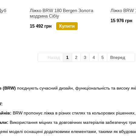
Дуб
Ліжко BRW 180 Bergen Золота
Ліжко BRW 1
модрина Сібіу
15 976 грн
15 492 грн
Купити
Назад
1
2
3
4
5
Вперед
e (BRW)
поєднують сучасний дизайн, функціональність та високу як
W:
айнів:
BRW пропонує ліжка в різних стилях та кольорових рішеннях, 
али:
Використання міцних та довговічних матеріалів забезпечує три
еякі моделі оснащені додатковими елементами, такими як вбудован