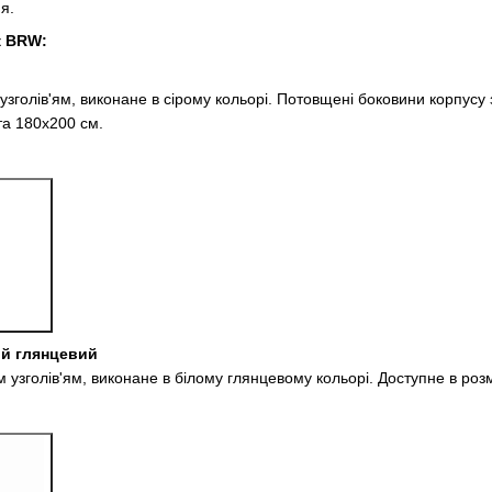
я.
к BRW:
узголів'ям, виконане в сірому кольорі. Потовщені боковини корпусу з
та 180х200 см.
ий глянцевий
м узголів'ям, виконане в білому глянцевому кольорі. Доступне в роз