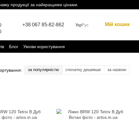
равку продукції за найкращими цінами.
Мій кошик
+38 067 85-82-862
0
Укр
Рус
0
тів
Блог
Умови користування
за популярністю
спочатку дешевше
за назвою
ортування: