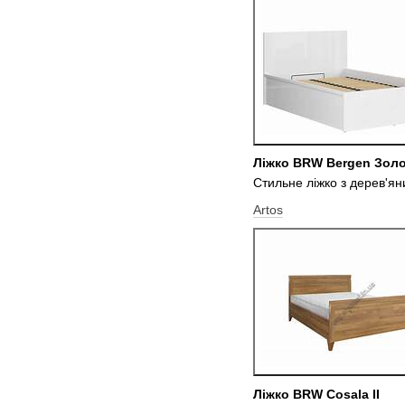
Ліжко BRW Bergen Золо
Стильне ліжко з дерев'ян
Artos
Ліжко BRW Cosala II