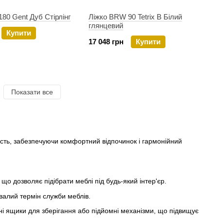
80 Gent Дуб Стірлінг
Ліжко BRW 90 Tetrix B Білий
глянцевий
Купити
17 048 грн
Купити
Показати все
ість, забезпечуючи комфортний відпочинок і гармонійний
що дозволяє підібрати меблі під будь-який інтер'єр.
валий термін служби меблів.
і ящики для зберігання або підйомні механізми, що підвищує