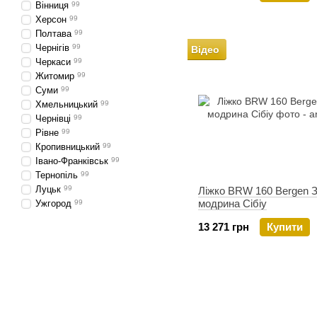
Вінниця
99
Херсон
99
Полтава
99
Чернігів
99
Відео
Черкаси
99
Житомир
99
Суми
99
Хмельницький
99
Чернівці
99
Рівне
99
Кропивницький
99
Івано-Франківськ
99
Тернопіль
99
Луцьк
99
Ліжко BRW 160 Bergen 
модрина Сібіу
Ужгород
99
13 271 грн
Купити