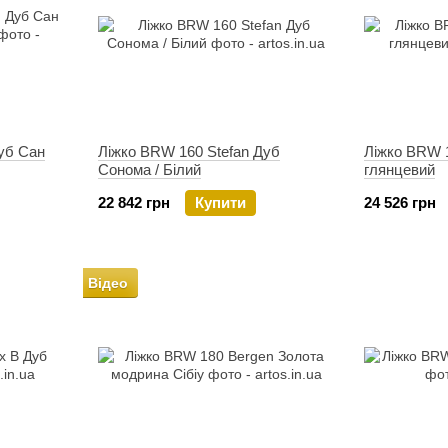
уб Сан
Ліжко BRW 160 Stefan Дуб
Ліжко BRW 1
Сонома / Білий
глянцевий
22 842 грн
Купити
24 526 грн
Відео