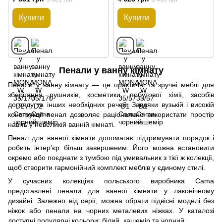
Купити
Купити
Пенали у ванну кімнату
Пенали у ванну кімнату — це практичні та зручні меблі для
зберігання рушників, косметики, побутової хімії, засобів
догляду та інших необхідних речей. Завдяки вузькій і високій
конструкції пенал дозволяє раціонально використати простір
навіть у невеликій ванній кімнаті.
Пенал для ванної кімнати допомагає підтримувати порядок і
робить інтер’єр більш завершеним. Його можна встановити
окремо або поєднати з тумбою під умивальник з тієї ж колекції,
щоб створити гармонійний комплект меблів у єдиному стилі.
У сучасних колекціях польського виробника Cama
представлені пенали для ванної кімнати у лаконічному
дизайні. Залежно від серії, можна обрати підвісні моделі без
ніжок або пенали на чорних металевих ніжках. У каталозі
доступні популярні кольори: білий, кашемір та чорний.