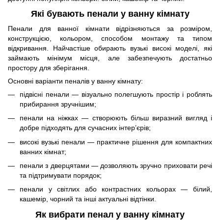
Які бувають пенали у ванну кімнату
Пенали для ванної кімнати відрізняються за розміром,
конструкцією, кольором, способом монтажу та типом
відкривання. Найчастіше обирають вузькі високі моделі, які
займають мінімум місця, але забезпечують достатньо
простору для зберігання.
Основні варіанти пеналів у ванну кімнату:
підвісні пенали — візуально полегшують простір і роблять
прибирання зручнішим;
пенали на ніжках — створюють більш виразний вигляд і
добре підходять для сучасних інтер’єрів;
високі вузькі пенали — практичне рішення для компактних
ванних кімнат;
пенали з дверцятами — дозволяють зручно приховати речі
та підтримувати порядок;
пенали у світлих або контрастних кольорах — білий,
кашемір, чорний та інші актуальні відтінки.
Як вибрати пенал у ванну кімнату