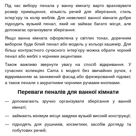
Під час вибору пенала у ванну кімнату варто враховувати
розмір приміщення, кількість речей для зберігання, стиль
інтер’єру та колір меблів. Для невеликої ванної кімнати добре
підходить вузький пенал, який не займає багато місця, але
допомагає організувати зберігання.
Якщо ванна кімната оформлена у світлих тонах, доречним
вибором буде білий пенал або модель у кольорі кашемір. Для
більш контрастного сучасного інтер’єру можна обрати чорний
пенал або меблі з чорними акцентами.
Також важливо звернути увагу на спосіб відкривання. У
сучасних колекціях Cama є моделі без звичайних ручок, з
відкриванням за занижений фасад або фрезерований підхват,
а також пенали з акуратними чорними ручками-кнопками.
Переваги пеналів для ванної кімнати
допомагають зручно організувати зберігання у ванній
кімнаті;
займають мінімум місця завдяки вузькій високій конструкції;
підходять для рушників, косметики, засобів догляду та
побутових речей;