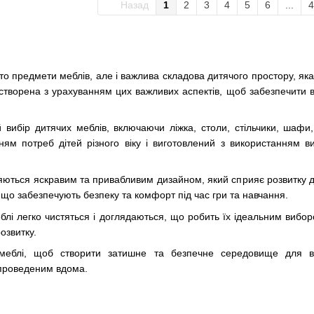
Назад
1
2
3
4
5
6
...
4
сто предмети меблів, але і важлива складова дитячого простору, як
 створена з урахуванням цих важливих аспектів, щоб забезпечит
ибір дитячих меблів, включаючи ліжка, столи, стільчики, шафи,
ям потреб дітей різного віку і виготовлений з використанням ви
няються яскравим та привабливим дизайном, який сприяє розвитку д
и, що забезпечують безпеку та комфорт під час гри та навчання.
еблі легко чистяться і доглядаються, що робить їх ідеальним вибор
озвитку.
меблі, щоб створити затишне та безпечне середовище для ва
проведеним вдома.