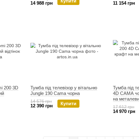
Купити
14 988 грн
11 154 грн
mi 200 3D
Тумба під телевізор у вітальню
Тумба під т
ий
Jungle 190 Cama чорна
4D CAMA чо
на металеви
14 576 грн
Купити
12 390 грн
17 612 грн
14 970 грн