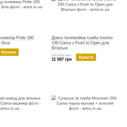
левізор Pride 180
Довга телевізійна тумба Inserto
 біла
190 Cama з Push to Open для
Вітальні
Купити
13 632 грн
Купити
11 587 грн