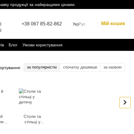
равку продукції за найкращими цінами.
Мій кошик
+38 067 85-82-862
0
Укр
Рус
0
тів
Блог
Умови користування
за популярністю
спочатку дешевше
за назвою
ортування:
 й
Столи та
ля
стільці у
ї
дитячу