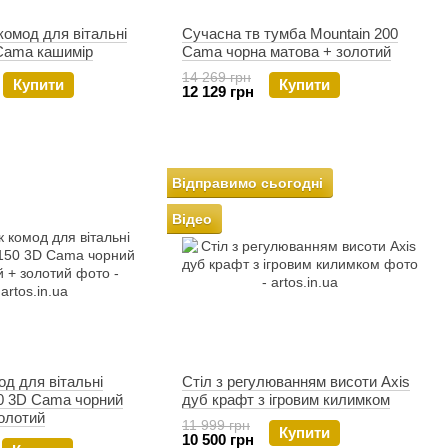
омод для вітальні
Сучасна тв тумба Mountain 200
 Cama кашимір
Cama чорна матова + золотий
14 269 грн
Купити
Купити
12 129 грн
Відправимо сьогодні
Відео
од для вітальні
Стіл з регулюванням висоти Axis
50 3D Cama чорний
дуб крафт з ігровим килимком
олотий
11 999 грн
Купити
10 500 грн