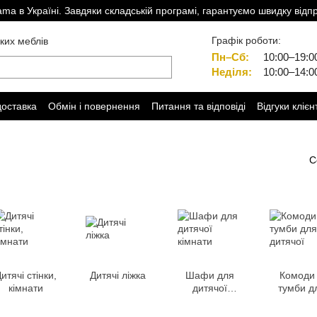
a в Україні. Завдяки складській програмі, гарантуємо швидку відп
Графік роботи:
ких меблів
Пн–Сб:
10:00–19:0
Неділя:
10:00–14:0
доставка
Обмін і повернення
Питання та відповіді
Відгуки клієн
С
итячі стінки,
Дитячі ліжка
Шафи для
Комоди
кімнати
дитячої
тумби д
кімнати
дитячо