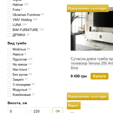
Halmar
210
Відправимо сьогодні
Forte
2
Ukrainian Furniture
67
VMV Holding
108
LUNA
156
BIM FURNITURE
123
ДРІМКА
19
Вид тумби
Мобільні
28
Навісні
9
Сучасна довга тумба пі
Підлогові
122
телевізор Verona 200 Ar
На ніжках
22
біла
Настільні
8
Без ручок
54
9 430 грн
Купити
Закриті
77
З полицями
50
Модульні
32
Комбіновані
17
Відправимо сьогодні
Висота, см
Відео
Від Висота, см
До Висота, см
ОК