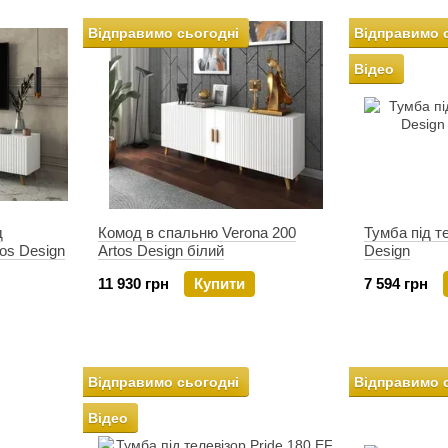
Відправимо сьогодні
Відправимо 
Відео
д
Комод в спальню Verona 200
Тумба під т
tos Design
Artos Design білий
Design
11 930 грн
Купити
7 594 грн
Відправимо сьогодні
Відправимо 
Відео