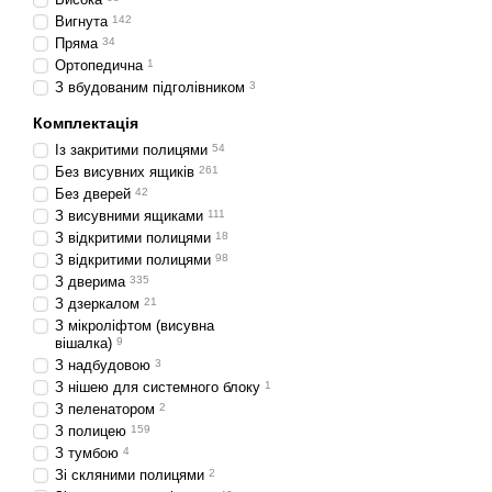
Вигнута
142
Пряма
34
Ортопедична
1
З вбудованим підголівником
3
Комплектація
Із закритими полицями
54
Без висувних ящиків
261
Без дверей
42
З висувними ящиками
111
З відкритими полицями
18
З відкритими полицями
98
З дверима
335
З дзеркалом
21
З мікроліфтом (висувна
вішалка)
9
З надбудовою
3
З нішею для системного блоку
1
З пеленатором
2
З полицею
159
З тумбою
4
Зі скляними полицями
2