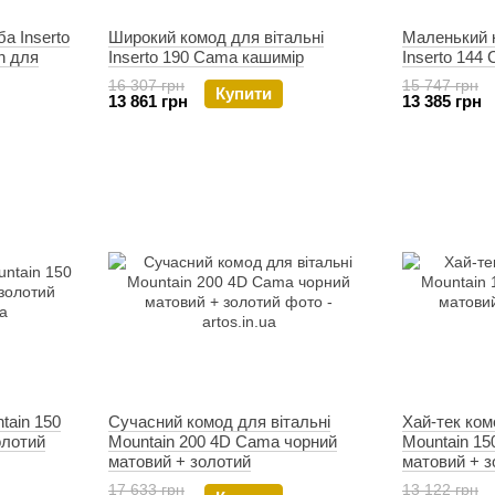
а Inserto
Широкий комод для вітальні
Маленький к
n для
Inserto 190 Cama кашимір
Inserto 144
16 307 грн
15 747 грн
Купити
13 861 грн
13 385 грн
tain 150
Сучасний комод для вітальні
Хай-тек ком
олотий
Mountain 200 4D Cama чорний
Mountain 1
матовий + золотий
матовий + з
17 633 грн
13 122 грн