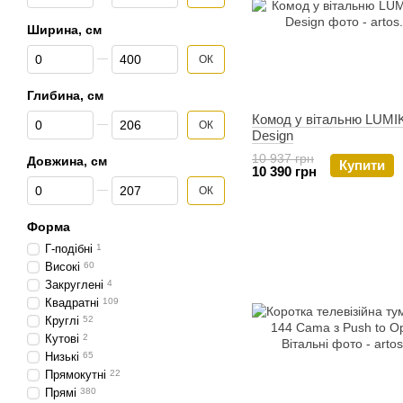
Ширина, см
Від Ширина, см
До Ширина, см
ОК
Глибина, см
Від Глибина, см
До Глибина, см
Комод у вітальню LUMI
ОК
Design
10 937 грн
Довжина, см
Купити
10 390 грн
Від Довжина, см
До Довжина, см
ОК
Форма
Г-подібні
1
Високі
60
Закруглені
4
Квадратні
109
Круглі
52
Кутові
2
Низькі
65
Прямокутні
22
Прямі
380