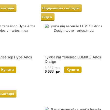
сьогодні
Відправимо сьогодні
Відео
елевізор Hype Artos
Тумба під телевізо LUMIKO Artos
Design
6 987 грн
Купити
Купити
6 638 грн
сьогодні