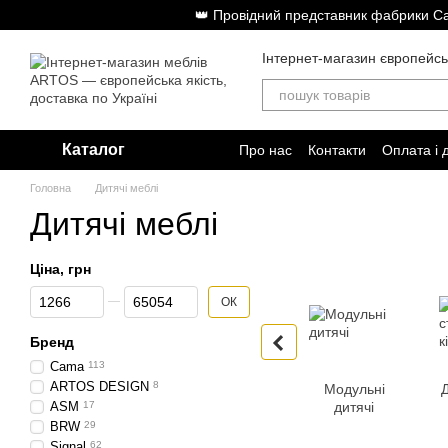
Перейти до основного контенту
👑 Провідний представник фабрики Cam
Інтернет-магазин європейсь
Каталог
Про нас
Контакти
Оплата і 
Головна
Дитячі меблі
Дитячі меблі
Ціна, грн
Від Ціна, грн
До Ціна, грн
ОК
Бренд
Cama
113
ARTOS DESIGN
8
Модульні
Д
ASM
17
дитячі
BRW
29
Signal
62