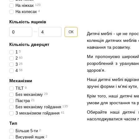
На ніжках
120
На колесах
4
Кількість ящиків
Від Кількість ящиків
До Кількість ящиків
ОК
Дитячі меблі - це не про
колекція дитячих меблів
Кількість дверцят
навчання та розвитку.
1
5
Ми пропонуємо широкий в
2
60
розроблений з урахуванн
3
25
здоров'я.
4
56
Наші дитячі меблі відріз
Механізми
зручні форми і м'які кут
TILT
9
Без механізму
29
Крім того, наші дитячі м
Піастра
21
умови для зростання та р
Без механізму гойдання
135
Обирайте наші дитячі 
З механізмом гойдання
41
насолоджуватися часом 
Тип
Більше 5-ти
2
Висувний ящик
2