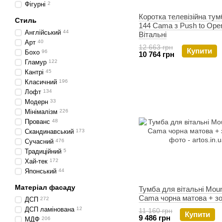
Фігурні
2
Коротка телевізійна тумб
Стиль
144 Cama з Push to Ope
Англійський
44
Вітальні
Арт
40
12 663 грн
Купити
Бохо
96
10 764 грн
Гламур
122
Кантрі
45
Класичний
196
Лофт
134
Модерн
33
Мінімалізм
226
Прованс
48
Скандинавський
173
Сучасний
476
Традиційний
5
Хай-тек
172
Японський
44
Матеріал фасаду
Тумба для вітальні Moun
Cama чорна матова + з
ДСП
272
ДСП ламінована
12
11 160 грн
Купити
9 486 грн
МДФ
206