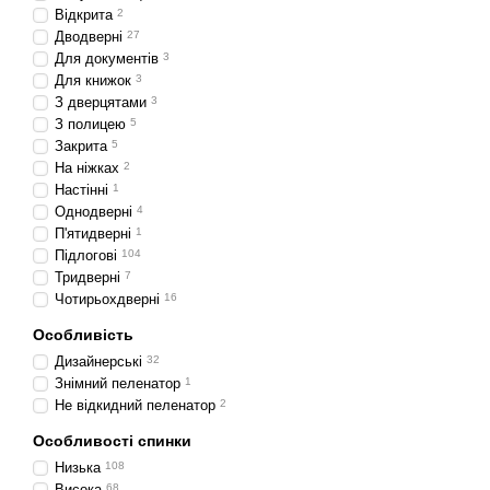
Відкрита
2
Дводверні
27
Для документів
3
Для книжок
3
З дверцятами
3
З полицею
5
Закрита
5
На ніжках
2
Настінні
1
Однодверні
4
П'ятидверні
1
Підлогові
104
Тридверні
7
Чотирьохдверні
16
Особливість
Дизайнерські
32
Знімний пеленатор
1
Не відкидний пеленатор
2
Особливості спинки
Низька
108
Висока
68