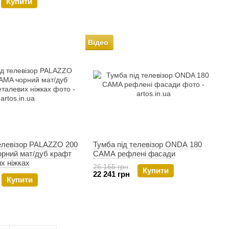
Купити
Відео
елевізор PALAZZO 200
Тумба під телевізор ONDA 180
рний мат/дуб крафт
CAMA рефлені фасади
х ніжках
26 165 грн
Купити
22 241 грн
Купити