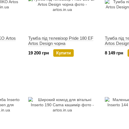
KO Artos
Тумба під телевізор Pride 180 EF
Тумба під те
Artos Design чорна
Artos Design
19 200 грн
Купити
8 149 грн