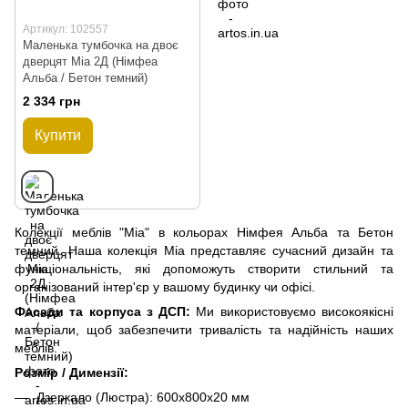
Артикул: 102557
Маленька тумбочка на двоє
дверцят Mia 2Д (Німфеа
Альба / Бетон темний)
2 334 грн
Купити
Колекції меблів "Mia" в кольорах Німфея Альба та Бетон
темний. Наша колекція Mia представляє сучасний дизайн та
функціональність, які допоможуть створити стильний та
організований інтер'єр у вашому будинку чи офісі.
Фасади та корпуса з ДСП:
Ми використовуємо високоякісні
матеріали, щоб забезпечити тривалість та надійність наших
меблів.
Розмір / Димензії:
Дзеркало (Люстра): 600x800x20 мм