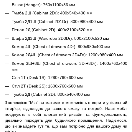
Вішак (Hanger): 760x1100x36 мм
Тумба 2Ш (Cabinet 2Dr): 400x540x400 мм
Тумба 2Д1Ш (Cabinet 2D1Dr): 800x980x400 мм
Пенал 2Д (Cabinet 2D): 400x2100x520 мм
Шафа 2Д3Ш (Wardrobe 2D3Dr): 800x2100x520 мм
Комод 4Ш (Chest of drawers 4Dr): 800x980x400 мм
Комод 2Д4Ш (Chest of drawers 2D4Dr): 1200x980x400 мм
Комод 3Ш+3Ш (Chest of drawers 3Dr+3Dr): 1400x760x400
мм
Стіл 1Т (Desk 1S): 1280x760x600 мм
Стіл 2Т (Desk 2S): 1600x760x600 мм
Тумба 2Д (Cabinet 2D): 800x540x400 мм
З колекцією "Mia" ви матимете можливість створити унікальний
інтер'єр, відповідно до вашого смаку та потреб. Наші меблі
поєднують в собі елегантний дизайн та функціональність,
ідеально підходять для будь-якого приміщення. Надіємося,
що ви знайдете тут те, що вам потрібно для вашого дому чи