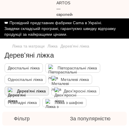
👑 Провідний представник фабрики Cama в Україні.
Завдяки складській програмі, гарантуємо швидку відправку
продукції за найкращими цінами.
Ліжка та матраци
Ліжка
Дерев'яні ліжка
Дерев'яні ліжка
Двоспальні ліжка
Півтораспальні ліжка
Односпальні ліжка
Металеві ліжка
Дерев'яні ліжка
Двох'яросні ліжка
Розкладні ліжка
Ліжка з шафою
Фільтр
За популярністю