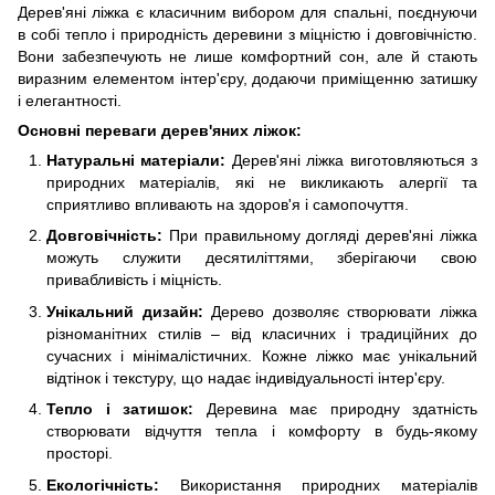
Дерев'яні ліжка є класичним вибором для спальні, поєднуючи
в собі тепло і природність деревини з міцністю і довговічністю.
Вони забезпечують не лише комфортний сон, але й стають
виразним елементом інтер'єру, додаючи приміщенню затишку
і елегантності.
Основні переваги дерев'яних ліжок:
Натуральні матеріали:
Дерев'яні ліжка виготовляються з
природних матеріалів, які не викликають алергії та
сприятливо впливають на здоров'я і самопочуття.
Довговічність:
При правильному догляді дерев'яні ліжка
можуть служити десятиліттями, зберігаючи свою
привабливість і міцність.
Унікальний дизайн:
Дерево дозволяє створювати ліжка
різноманітних стилів – від класичних і традиційних до
сучасних і мінімалістичних. Кожне ліжко має унікальний
відтінок і текстуру, що надає індивідуальності інтер'єру.
Тепло і затишок:
Деревина має природну здатність
створювати відчуття тепла і комфорту в будь-якому
просторі.
Екологічність:
Використання природних матеріалів