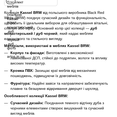
Колекція
Kassel BRW
від польського виробника Black Red
White (BRW) поєднує сучасний дизайн та функціональність,
що робить її ідеальним вибором для облаштування вітальні,
спальні або офісу. Основний колір цієї колекції —
дуб
монастирський / дуб чорний
, який надає меблям
елегантного та стильного вигляду.
Матеріали, використані в меблях Kassel BRW:
Корпус та фасади:
Виготовлені з високоякісної
ламінованої ДСП, стійкої до подряпин, вологи та впливу
високих температур.
Кромка ПВХ:
Захищає краї меблів від механічних
пошкоджень, підвищуючи їх довговічність.
Фурнітура:
Надійні завіси та направляючі забезпечують
плавне та безшумне відкривання дверцят і шухляд.
Особливості колекції Kassel BRW:
Сучасний дизайн:
Поєднання темного відтінку дуба з
чорними елементами створює вишуканий та сучасний
вигляд меблів.