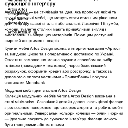
сучасного інтер’єру
Artos Design — це стилізація та ідея, яка пропонує якісні та
зручні модульні меблі, що можуть стати стильним рішенням
для інтер’єру вашої вітальні або спальні. Лаконічні ТВ-тумби,
комоди, туалетні столики мають привабливий вигляд і
виготовлені з найкращих матеріалів. Покупцям доступний
широкий асортимент товарів.
Купити меблі Artos Design можна в інтернет-магазині «Артос»
за вигідною ціною та з оперативною доставкою по Україні.
Оплатити замовлення можна зручним способом на вибір:
готівкою (накладеним платежем), через безготівковий
розрахунок, оформити кредит або розстрочку, а також за
допомогою оплати частинами «ПриватБанк» і покупки
частинами Monobank.
Модульні меблі для вітальні Artos Design
Колекція модульних меблів Verona Artos Design виконана в
стилі мінімалізм. Лаконічний дизайн доповнюють цікаві фасади
з рельєфною поверхнею, що створює акценти та робить меблі
оригінальними. Універсальні кольори колекції — білий і чорний
— ідеально пасують до сучасного інтер’єру. Фасади можуть
бути глянцевими або матовими.