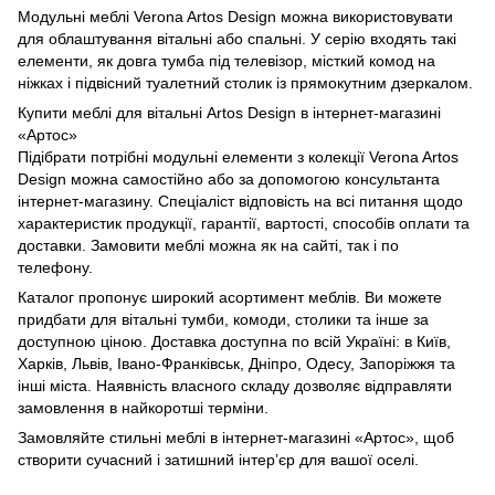
Модульні меблі Verona Artos Design можна використовувати
для облаштування вітальні або спальні. У серію входять такі
елементи, як довга тумба під телевізор, місткий комод на
ніжках і підвісний туалетний столик із прямокутним дзеркалом.
Купити меблі для вітальні Artos Design в інтернет-магазині
«Артос»
Підібрати потрібні модульні елементи з колекції Verona Artos
Design можна самостійно або за допомогою консультанта
інтернет-магазину. Спеціаліст відповість на всі питання щодо
характеристик продукції, гарантії, вартості, способів оплати та
доставки. Замовити меблі можна як на сайті, так і по
телефону.
Каталог пропонує широкий асортимент меблів. Ви можете
придбати для вітальні тумби, комоди, столики та інше за
доступною ціною. Доставка доступна по всій Україні: в Київ,
Харків, Львів, Івано-Франківськ, Дніпро, Одесу, Запоріжжя та
інші міста. Наявність власного складу дозволяє відправляти
замовлення в найкоротші терміни.
Замовляйте стильні меблі в інтернет-магазині «Артос», щоб
створити сучасний і затишний інтер’єр для вашої оселі.