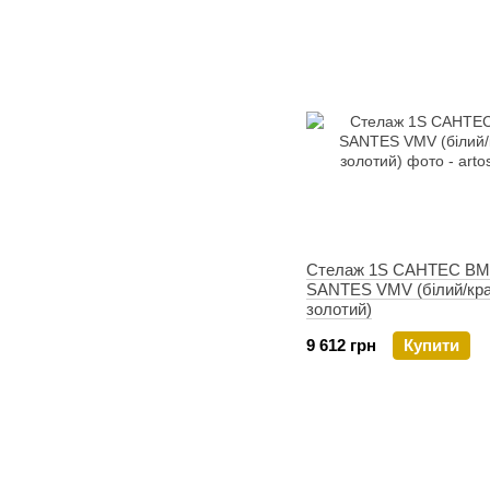
Стелаж 1S САНТЕС ВМ
SANTES VMV (білий/кр
золотий)
9 612 грн
Купити