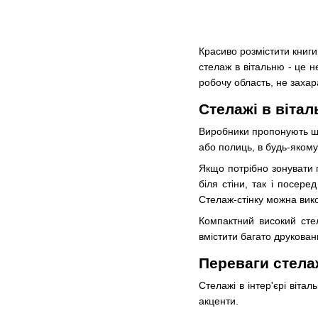
Красиво розмістити книги
стелаж в вітальню - це н
робочу область, не захар
Стелажі в вітал
Виробники пропонують шир
або полиць, в будь-якому 
Якщо потрібно зонувати п
біля стіни, так і посер
Стелаж-стінку можна вико
Компактний високий сте
вмістити багато друкован
Переваги стелаж
Стелажі в інтер'єрі віт
акценти.