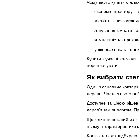
Чому варто купити стелаж
економія простору - в
місткість - незважаюч
зонування кімнати - 
компактність - прекра
універсальність - сті
Купити сучасні стелажі
переплачувати.
Як вибрати сте
Один з основних критеріїв
дерево. Часто з нього ро
Доступне за ціною рішен
дерев'яним аналогам. При
Ще один непоганий за як
цьому її характеристики 
Колір стелажа підбирают