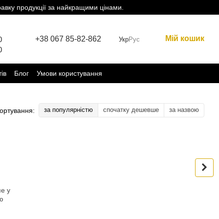
равку продукції за найкращими цінами.
Мій кошик
+38 067 85-82-862
0
Укр
Рус
0
тів
Блог
Умови користування
за популярністю
спочатку дешевше
за назвою
ортування:
е у
ю