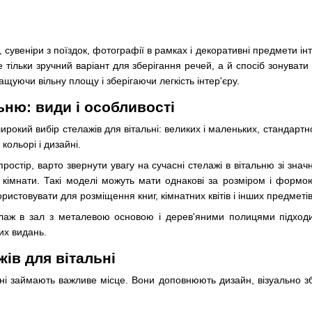
, сувеніри з поїздок, фотографії в рамках і декоративні предмети 
е тільки зручний варіант для зберігання речей, а й спосіб зонувати 
ащуючи вільну площу і зберігаючи легкість інтер'єру.
ьню: види і особливості
окий вибір стелажів для вітальні: великих і маленьких, стандартної
кольорі і дизайні.
ростір, варто звернути увагу на сучасні стелажі в вітальню зі зна
ед кімнати. Такі моделі можуть мати однакові за розміром і формо
ристовувати для розміщення книг, кімнатних квітів і інших предметів
лаж в зал з металевою основою і дерев'яними полицями підходи
их видань.
ів для вітальні
альні займають важливе місце. Вони доповнюють дизайн, візуально 