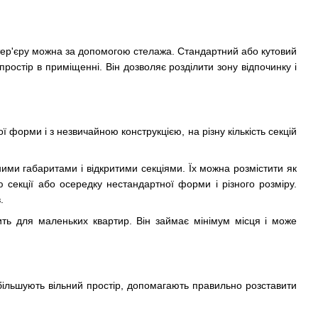
інтер'єру можна за допомогою стелажа. Стандартний або кутовий
простір в приміщенні. Він дозволяє розділити зону відпочинку і
 форми і з незвичайною конструкцією, на різну кількість секцій
чними габаритами і відкритими секціями. Їх можна розмістити як
ю секції або осередку нестандартної форми і різного розміру.
.
ть для маленьких квартир. Він займає мінімум місця і може
збільшують вільний простір, допомагають правильно розставити