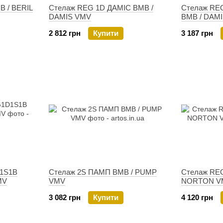
В / BERIL
Стелаж REG 1D ДАМIС ВМВ /
Стелаж RE
DAMIS VMV
ВМВ / DAM
2 812 грн
Купити
3 187 грн
D1S1B
Стелаж 2S ПАМП ВМВ / PUMP
Стелаж RE
MV
VMV
NORTON V
3 082 грн
Купити
4 120 грн