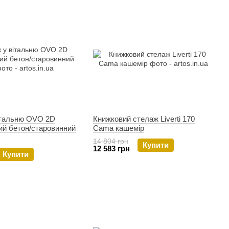
італьню OVO 2D
Книжковий стелаж Liverti 170
й бетон/старовинний
Cama кашемір
14 804 грн
Купити
12 583 грн
Купити