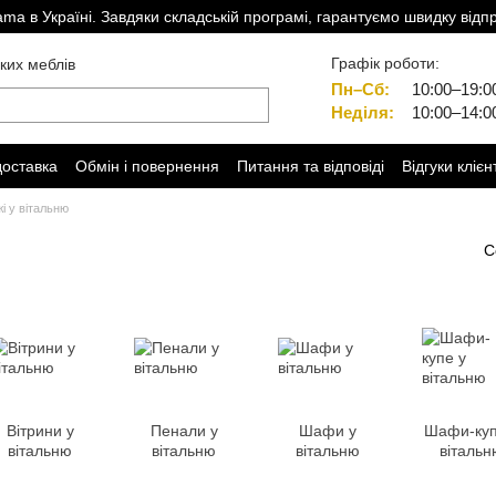
a в Україні. Завдяки складській програмі, гарантуємо швидку відп
Графік роботи:
ких меблів
Пн–Сб:
10:00–19:0
Неділя:
10:00–14:0
доставка
Обмін і повернення
Питання та відповіді
Відгуки клієн
і у вітальню
С
Вітрини у
Пенали у
Шафи у
Шафи-куп
вітальню
вітальню
вітальню
вітальн