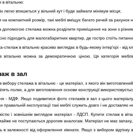
 в вітальню:
ін легко впишеться у вільний кут і буде займати мінімум місця;
и на компактний розмір, такі меблі вміщує багато речей за рахунок н
за допомогою стелажа можна розділити приміщення на зони з різни
сно підходить для малогабаритних квартир, де гостро стоїть питання
нка-стелаж в вітальню красиво виглядає в будь-якому інтер'єрі - від к
 в вітальню можна за демократичною ціною. Ця категорія меблі
лаж в зал
 вибору стелажа в вітальню - це матеріал, з якого він виготовлений
блять полки, а для виготовлення основи конструкції використовуєтьс
ня - МДФ. Якщо подивитися фото стелажів в зал з цього матеріалу
 правильній експлуатації такі меблі служить довго і не доставляє н
істю і зовнішнім виглядом матеріал - ЛДСП. Купити стелаж в ві
майже не поступаються дорогим аналогам. Матеріал не має запаху, 
ь в залежності від оформлення кімнати. Якщо з вибором відтінку в