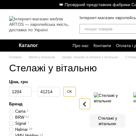
Перейти до основного контенту
👑 Провідний представник фабрики Cam
Інтернет-магазин європейсь
Каталог
Про нас
Контакти
Оплата і 
Головна
Меблі у вітальню
Шафи, пенали та вітрини у вітальню
Стелаж
Стелажі у вітальню
Ціна, грн
Від Ціна, грн
До Ціна, грн
ОК
Бренд
Cama
3
BRW
61
Стелажі у
Signal
7
вітальню
Halmar
26
VMV Holding
23