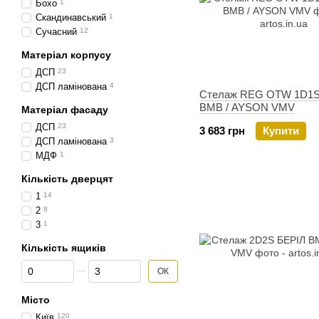
Бохо
1
Скандинавський
1
Сучасний
12
Матеріал корпусу
ДСП
23
ДСП ламінована
4
Стелаж REG OTW 1D1
ВМВ / AYSON VMV
Матеріал фасаду
ДСП
23
3 683 грн
Купити
ДСП ламінована
3
МДФ
1
Кількість дверцят
1
14
2
8
3
1
Кількість ящиків
Від Кількість ящиків
До Кількість ящиків
ОК
Місто
Київ
120