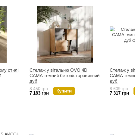
му стилі
Стелаж у вітальню OVO 4D
Стелаж у в
M
CAMA темний бетон/старовинний
CAMA темни
дуб
дуб
8 450 грн
8 609 грн
Купити
7 183 грн
7 317 грн