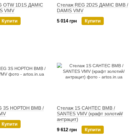
G OTW 1D1S ДАМIС
Стелаж REG 2D2S ДАМIС ВМВ /
IS VMV
DAMIS VMV
Купити
5 014 грн
Купити
G 3S НОРТОН ВМВ /
Стелаж 1S САНТЕС ВМВ /
MV
SANTES VMV (крафт золотий/
антрацит)
Купити
9 612 грн
Купити