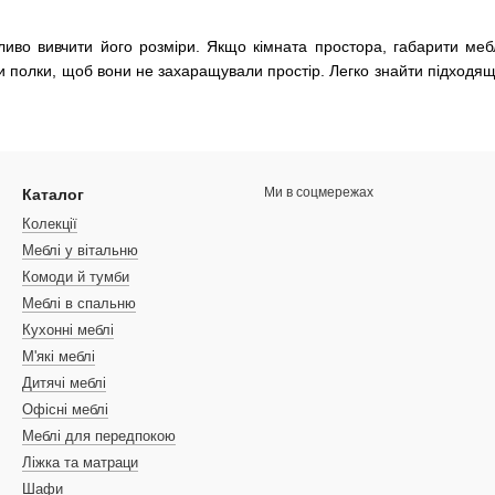
иво вивчити його розміри. Якщо кімната простора, габарити мебл
и полки, щоб вони не захаращували простір. Легко знайти підходя
Ми в соцмережах
Каталог
Колекції
Меблі у вітальню
Комоди й тумби
Меблі в спальню
Кухонні меблі
М'які меблі
Дитячі меблі
Офісні меблі
Меблі для передпокою
Ліжка та матраци
Шафи