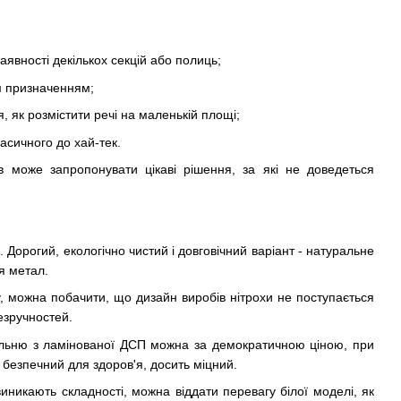
аявності декількох секцій або полиць;
м призначенням;
, як розмістити речі на маленькій площі;
ласичного до хай-тек.
в може запропонувати цікаві рішення, за які не доведеться
. Дорогий, екологічно чистий і довговічний варіант - натуральне
я метал.
, можна побачити, що дизайн виробів нітрохи не поступається
езручностей.
тальню з ламінованої ДСП можна за демократичною ціною, при
безпечний для здоров'я, досить міцний.
иникають складності, можна віддати перевагу білої моделі, як