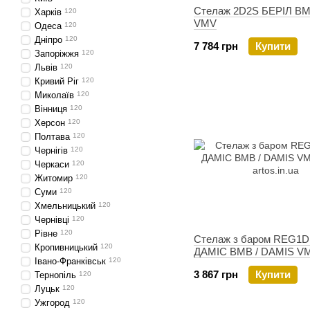
Стелаж 2D2S БЕРIЛ ВМ
Харків
120
VMV
Одеса
120
Дніпро
120
7 784 грн
Купити
Запоріжжя
120
Львів
120
Кривий Ріг
120
Миколаїв
120
Вінниця
120
Херсон
120
Полтава
120
Чернігів
120
Черкаси
120
Житомир
120
Суми
120
Хмельницький
120
Чернівці
120
Рівне
120
Стелаж з баром REG1
Кропивницький
120
ДАМIС ВМВ / DAMIS V
Івано-Франківськ
120
3 867 грн
Купити
Тернопіль
120
Луцьк
120
Ужгород
120