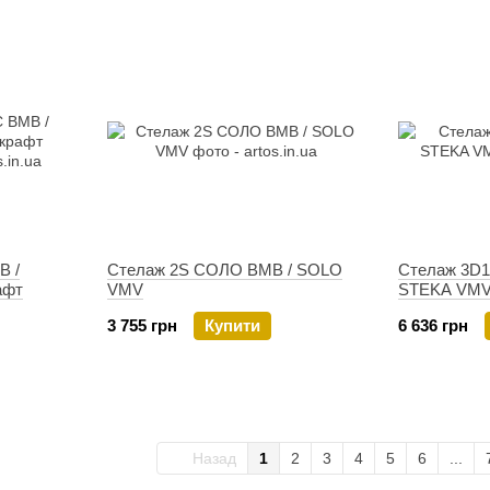
В /
Стелаж 2S СОЛО ВМВ / SOLO
Стелаж 3D1
афт
VMV
STEKA VM
3 755 грн
Купити
6 636 грн
Назад
1
2
3
4
5
6
...