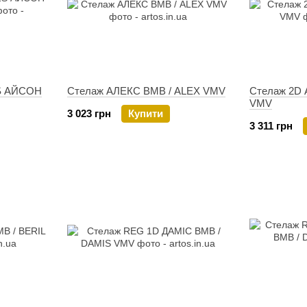
S АЙСОН
Стелаж АЛЕКС ВМВ / ALEX VMV
Стелаж 2D 
VMV
3 023 грн
Купити
3 311 грн