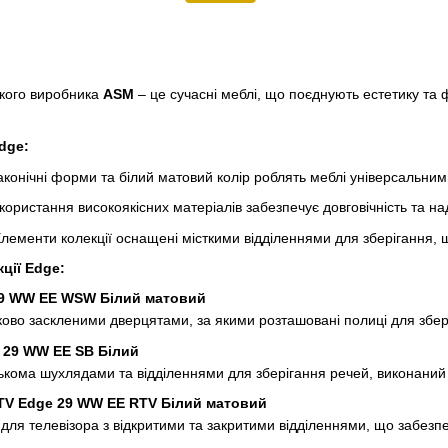
ького виробника
ASM
– це сучасні меблі, що поєднують естетику та 
dge:
конічні форми та білий матовий колір роблять меблі універсальними 
ористання високоякісних матеріалів забезпечує довговічність та над
лементи колекції оснащені місткими відділеннями для зберігання, щ
ції Edge:
29 WW EE WSW Білий матовий
тково заскленими дверцятами, за якими розташовані полиці для збер
 29 WW EE SB Білий
лькома шухлядами та відділеннями для зберігання речей, виконаний 
TV Edge 29 WW EE RTV Білий матовий
для телевізора з відкритими та закритими відділеннями, що забезп