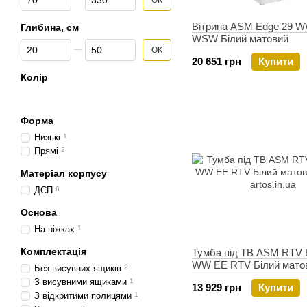
ОК
Вітрина ASM Edge 29 
Глибина, см
WSW Білий матовий
Від Глибина, см
До Глибина, см
ОК
20 651 грн
Купити
Колір
Форма
Низькі
1
Прямі
2
Матеріал корпусу
ДСП
6
Основа
На ніжках
1
Комплектація
Тумба під ТВ ASM RTV 
WW EE RTV Білий мато
Без висувних ящиків
2
З висувними ящиками
1
13 929 грн
Купити
З відкритими полицями
1