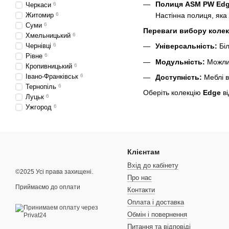
Полиця ASM PW Edg
Черкаси
6
Настінна полиця, яка
Житомир
6
Суми
6
Переваги вибору колекц
Хмельницький
6
Чернівці
6
Універсальність:
Біл
Рівне
6
Модульність:
Можлив
Кропивницький
6
Івано-Франківськ
6
Доступність:
Меблі в
Тернопіль
6
Оберіть колекцію
Edge
в
Луцьк
6
Ужгород
6
Клієнтам
Вхід до кабінету
©2025 Усі права захищені.
Про нас
Приймаємо до оплати
Контакти
Оплата і доставка
Обмін і повернення
Питання та відповіді