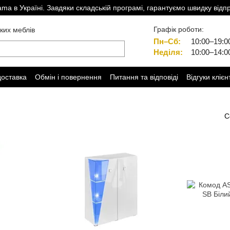
a в Україні. Завдяки складській програмі, гарантуємо швидку відп
Графік роботи:
ких меблів
Пн–Сб:
10:00–19:0
Неділя:
10:00–14:0
доставка
Обмін і повернення
Питання та відповіді
Відгуки клієн
С