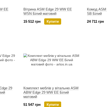
WW EE
Вітрина ASM Edge 29 WW EE
Комод ASM
WSN Білий матовий
SB Білий
15 512 грн
Купити
24 711 грн
Edge 29
Комплект меблів у вітальню ASM
вий
ABW Edge 29 WW EE Білий
матовий
51 547 грн
Купити