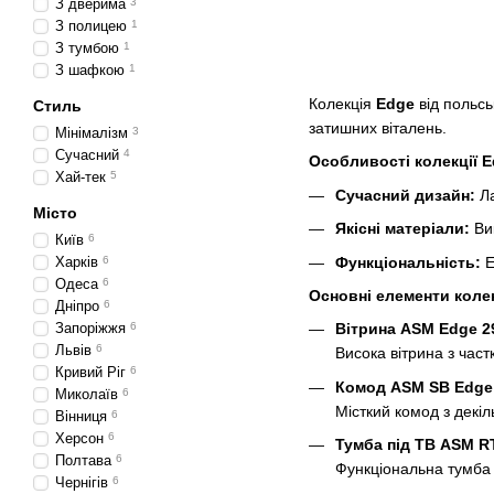
З дверима
3
З полицею
1
З тумбою
1
З шафкою
1
Колекція
Edge
від польс
Стиль
затишних віталень.
Мінімалізм
3
Сучасний
4
Особливості колекції E
Хай-тек
5
Сучасний дизайн:
Ла
Місто
Якісні матеріали:
Вик
Київ
6
Функціональність:
Е
Харків
6
Одеса
6
Основні елементи колек
Дніпро
6
Запоріжжя
6
Вітрина ASM Edge 
Львів
6
Висока вітрина з час
Кривий Ріг
6
Комод ASM SB Edge
Миколаїв
6
Місткий комод з декі
Вінниця
6
Херсон
6
Тумба під ТВ ASM R
Полтава
6
Функціональна тумба 
Чернігів
6