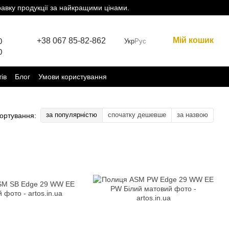
равку продукції за найкращими цінами.
Мій кошик
+38 067 85-82-862
0
Укр
Рус
0
тів
Блог
Умови користування
за популярністю
спочатку дешевше
за назвою
ортування: