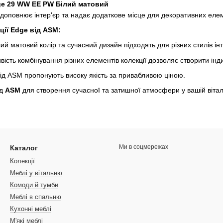
e 29 WW EE PW Білий матовий
 доповнює інтер'єр та надає додаткове місце для декоративних елем
ії Edge від ASM:
ий матовий колір та сучасний дизайн підходять для різних стилів інт
ість комбінування різних елементів колекції дозволяє створити інд
ід ASM пропонують високу якість за привабливою ціною.
ід
ASM
для створення сучасної та затишної атмосфери у вашій вітал
Ми в соцмережах
Каталог
Колекції
Меблі у вітальню
Комоди й тумби
Меблі в спальню
Кухонні меблі
М'які меблі