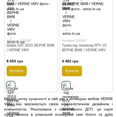
Артикул: 102896
Артикул: 102897
Шафа SZF 2D1S ВЕРНЕ ВМВ
Тумба під телевізор RTV 2S
/ VERNE VMV
ВЕРНЕ ВМВ / VERNE VMV
8 054 грн
4 482 грн
Купити
Купити
Введіть нотку сучасності в свій дім з колекцією меблів VERNE
VMV, яка вирізняється своїм мінімалістичним дизайном і
елегантністю. Реалізована з ламінованого ДСП, ця серія
представлена в унікальній кольоровій гамі білого та дуба