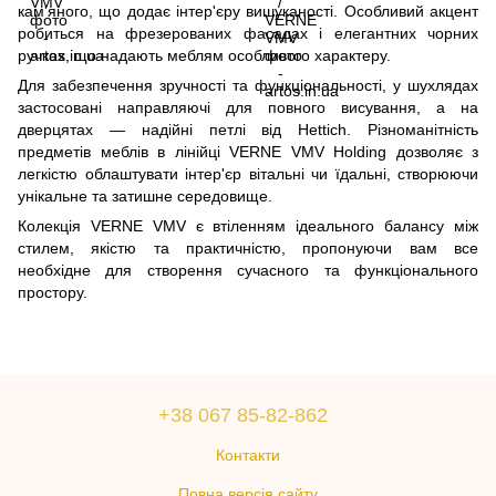
кам'яного, що додає інтер'єру вишуканості. Особливий акцент
робиться на фрезерованих фасадах і елегантних чорних
ручках, що надають меблям особливого характеру.
Для забезпечення зручності та функціональності, у шухлядах
застосовані направляючі для повного висування, а на
дверцятах — надійні петлі від Hettich. Різноманітність
предметів меблів в лінійці VERNE VMV Holding дозволяє з
легкістю облаштувати інтер'єр вітальні чи їдальні, створюючи
унікальне та затишне середовище.
Колекція VERNE VMV є втіленням ідеального балансу між
стилем, якістю та практичністю, пропонуючи вам все
необхідне для створення сучасного та функціонального
простору.
+38 067 85-82-862
Контакти
Повна версія сайту