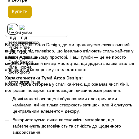
Купити
Вітаємо у світі Artos Design, де ми пропонуємо ексклюзивний
вибір тумб під телевізор, що ідеально втілюють стиль хай-тек у
вашому домашньому просторі. Наші тумби — це не просто
меблі, а справжній витвір мистецтва, що додасть вашій вітальні
або спальні модернізму та елегантності.
Характеристики Тумб Artos Design:
Кожна тумба створена у стилі хай-тек, що означає чисті лінії,
поліровані поверхні та інноваційні дизайнерські рішення.
Деякі моделі оснащені вбудованими електричними
камінами, які не тільки створюють затишок, але й слугують
центральним елементом декору.
Використовуємо лише високоякісні матеріали, що
забезпечують довговічність та стійкість до щоденного
використання.