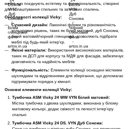
меблі, що поєднують естетику та функціональність, створені
для облаштування стильних та затишних спалень.
Особливості колекції Vicky:
Сучасний дизайн:
Лаконічні форми та різноманітність
кольорових рішень, таких як білий матовий, дуб Сонома,
білий матовий/чорний глянцевий, дозволяють підібрати
меблі під будь-який інтер'єр.
Якісні матеріали:
Використання високоякісних матеріалів,
таких як ДСП для корпусу та МДФ для фасадів, забезпечує
довговічність та надійність меблів.
Функціональність:
Елементи колекції оснащені місткими
шухлядами та відділеннями для зберігання, що допомагає
підтримувати порядок у кімнаті.
Основні елементи колекції Vicky:
Тумбочка ASM Vicky 24 WW VYN Білий матовий:
Містка тумбочка з двома шухлядами, виконана у білому
матовому кольорі, додає свіжості та легкості інтер'єру
спальні.
Тумбочка ASM Vicky 24 DS. VYN Дуб Сонома:
Стильна тумбочка у відтінку дуба Сонома, що привносить