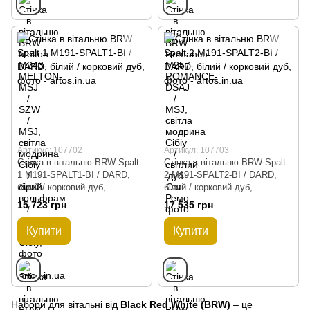
Артикул: 107702
Артикул: 107703
Стінка в вітальню BRW Spalt
Стінка в вітальню BRW Spalt
1 M191-SPALT1-BI / DARD,
2 M191-SPALT2-BI / DARD,
білий / корковий дуб,
білий / корковий дуб,
15 723 грн
17 535 грн
Купити
Купити
Набори для вітальні від
Black Red White (BRW)
– це