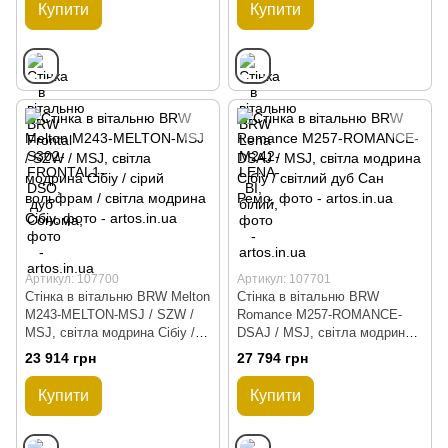
Купити
Купити
Артикул: 107700
Артикул: 107701
Стінка в вітальню BRW Melton
Стінка в вітальню BRW
M243-MELTON-MSJ / SZW /
Romance M257-ROMANCE-
MSJ, світла модрина Сібіу /
DSAJ / MSJ, світла модрина
сірий вольфрам / світла
Сібіу / світлий дуб Сан Ремо,
23 914 грн
27 794 грн
модрина Сібіу,
Купити
Купити