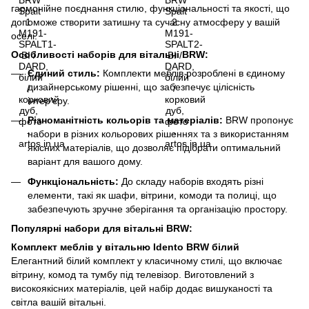
гармонійне поєднання стилю, функціональності та якості, що
допоможе створити затишну та сучасну атмосферу у вашій
оселі.
Особливості наборів для вітальні BRW:
Єдиний стиль:
Комплекти меблів розроблені в єдиному
дизайнерському рішенні, що забезпечує цілісність
інтер'єру.
Різноманітність кольорів та матеріалів:
BRW пропонує
набори в різних кольорових рішеннях та з використанням
якісних матеріалів, що дозволяє підібрати оптимальний
варіант для вашого дому.
Функціональність:
До складу наборів входять різні
елементи, такі як шафи, вітрини, комоди та полиці, що
забезпечують зручне зберігання та організацію простору.
Популярні набори для вітальні BRW:
Комплект меблів у вітальню Idento BRW білий
Елегантний білий комплект у класичному стилі, що включає
вітрину, комод та тумбу під телевізор. Виготовлений з
високоякісних матеріалів, цей набір додає вишуканості та
світла вашій вітальні.