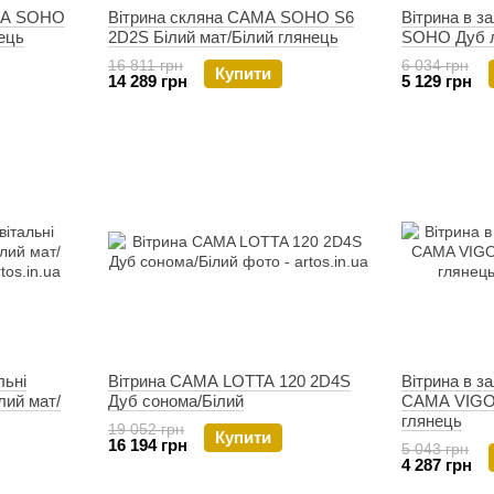
AMA SOHO
Вітрина скляна CAMA SOHO S6
Вітрина в з
нець
2D2S Білий мат/Білий глянець
SOHO Дуб л
16 811 грн
6 034 грн
Купити
14 289 грн
5 129 грн
льні
Вітрина CAMA LOTTA 120 2D4S
Вітрина в з
лий мат/
Дуб сонома/Білий
CAMA VIGO 
глянець
19 052 грн
Купити
16 194 грн
5 043 грн
4 287 грн