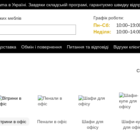
a в Україні. Завдяки складській програмі, гарантуємо швидку відп
Графік роботи:
ких меблів
Пн–Сб:
10:00–19:0
Неділя:
10:00–14:0
доставка
Обмін і повернення
Питання та відповіді
Відгуки клієн
С
ітрини в офіс
Пенали в офіс
Шафи для
Шафи-ку
офісу
для офі