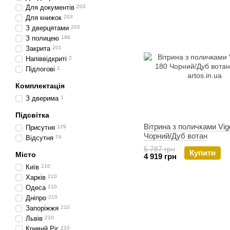
Для документів
203
Для книжок
203
З дверцятами
203
З полицею
186
Закрита
201
Напіввідкриті
2
Підлогові
1
Комплектація
З дверима
1
Підсвітка
Вітрина з поличками Vi
Присутня
129
Чорний/Дуб вотан
Відсутня
74
5 787 грн
Купити
Місто
4 919 грн
Київ
210
Харків
210
Одеса
210
Дніпро
210
Запоріжжя
210
Львів
210
Кривий Ріг
210