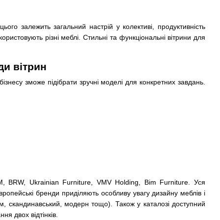
ього залежить загальний настрій у колективі, продуктивність
користовують різні меблі. Стильні та функціональні вітрини для
ди вітрин
 бізнесу зможе підібрати зручні моделі для конкретних завдань.
, BRW, Ukrainian Furniture, VMV Holding, Bim Furniture. Уся
вропейські бренди приділяють особливу увагу дизайну меблів і
зм, скандинавський, модерн тощо). Також у каталозі доступний
ня двох відтінків.