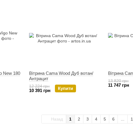
go New 180
Вітрина Cama Wood Дуб вотан/
Вітрина Cam
Антрацит
13 820 грн
11 747 грн
12 224 грн
Купити
10 391 грн
Назад
1
2
3
4
5
6
...
1