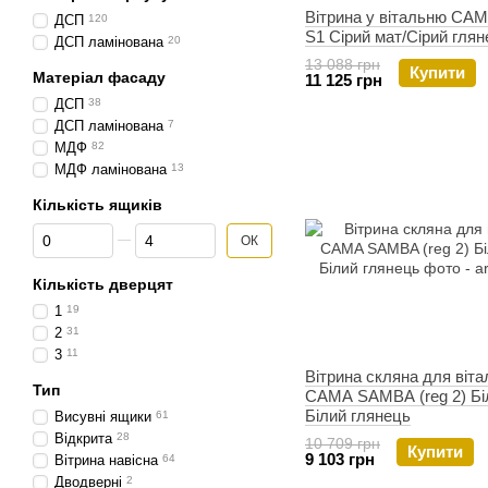
Вітрина у вітальню C
ДСП
120
S1 Сірий мат/Сірий гля
ДСП ламінована
20
13 088 грн
Купити
Матеріал фасаду
11 125 грн
ДСП
38
ДСП ламінована
7
МДФ
82
МДФ ламінована
13
Кількість ящиків
Від Кількість ящиків
До Кількість ящиків
ОК
Кількість дверцят
1
19
2
31
3
11
Вітрина скляна для віта
Тип
CAMA SAMBA (reg 2) Бі
Білий глянець
Висувні ящики
61
Відкрита
28
10 709 грн
Купити
9 103 грн
Вітрина навісна
64
Дводверні
2