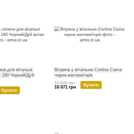
яна для вітальні
Вітрина у вітальню Cortina Cama
180 Чорний/Дуб
чорна матова/горіх
11 848 грн
Купити
10 071 грн
Купити