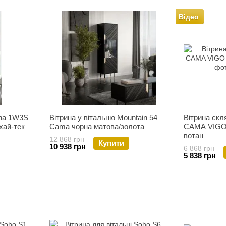
Відео
ona 1W3S
Вітрина у вітальню Mountain 54
Вітрина скл
хай-тек
Cama чорна матова/золота
CAMA VIGO 
вотан
12 868 грн
Купити
10 938 грн
6 868 грн
5 838 грн