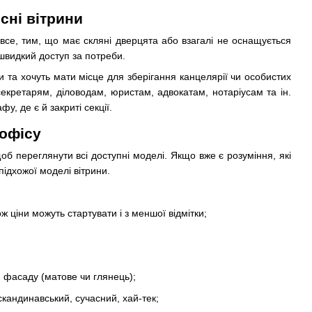
сні вітрини
 все, тим, що має скляні дверцята або взагалі не оснащується
 швидкий доступ за потреби.
 та хочуть мати місце для зберігання канцелярії чи особистих
секретарям, діловодам, юристам, адвокатам, нотаріусам та ін.
у, де є й закриті секції.
 офісу
об переглянути всі доступні моделі. Якщо вже є розуміння, які
ідхожої моделі вітрини.
ож ціни можуть стартувати і з меншої відмітки;
 фасаду (матове чи глянець);
 скандинавський, сучасний, хай-тек;