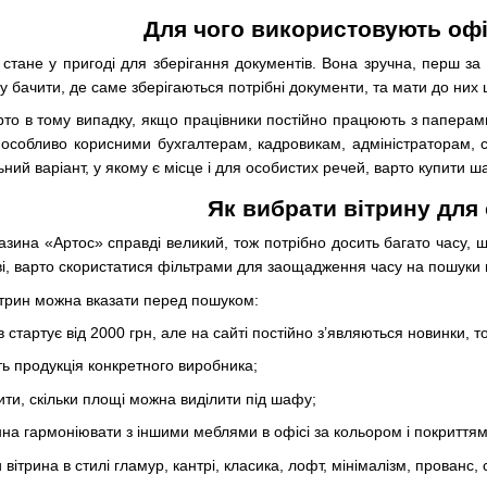
Для чого використовують офі
стане у пригоді для зберігання документів. Вона зручна, перш за
у бачити, де саме зберігаються потрібні документи, та мати до них
рто в тому випадку, якщо працівники постійно працюють з паперами
ь особливо корисними бухгалтерам, кадровикам, адміністраторам, 
ий варіант, у якому є місце і для особистих речей, варто купити шаф
Як вибрати вітрину для
зина «Артос» справді великий, тож потрібно досить багато часу, щ
і, варто скористатися фільтрами для заощадження часу на пошуки п
ітрин можна вказати перед пошуком:
в стартує від 2000 грн, але на сайті постійно з’являються новинки, т
ь продукція конкретного виробника;
ити, скільки площі можна виділити під шафу;
нна гармоніювати з іншими меблями в офісі за кольором і покриттям
вітрина в стилі гламур, кантрі, класика, лофт, мінімалізм, прованс,