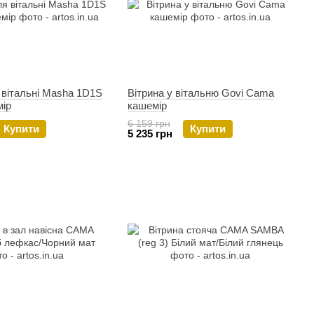
 вітальні Masha 1D1S
Вітрина у вітальню Govi Cama
ір
кашемір
6 159 грн
Купити
Купити
5 235 грн