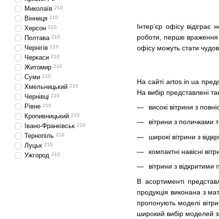
Миколаїв
210
Вінниця
210
Інтер’єр офісу відіграє
Херсон
210
роботи, перше враження к
Полтава
210
офісу можуть стати чудов
Чернігів
210
Черкаси
210
Житомир
210
Суми
210
На сайті artos.in.ua пре
Хмельницький
210
На вибір представлені так
Чернівці
210
Рівне
210
високі вітрини з пов
Кропивницький
210
вітрини з поличками 
Івано-Франківськ
210
Тернопіль
210
широкі вітрини з відк
Луцьк
210
компактні навісні віт
Ужгород
210
вітрини з відкритими 
В асортименті представл
продукція виконана з ма
пропонують моделі вітри
широкий вибір моделей за 