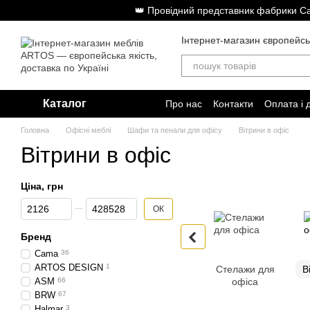
Перейти до основного контенту
👑 Провідний представник фабрики Cam
Інтернет-магазин європейсь
Каталог
Про нас
Контакти
Оплата і 
Головна
Офісні меблі
Шафи та пенали для офісу
Вітрини в офіс
Вітрини в офіс
Ціна, грн
Від Ціна, грн
До Ціна, грн
ОК
Бренд
Cama
36
ARTOS DESIGN
1
Стелажи для
В
ASM
66
офіса
BRW
67
Halmar
3