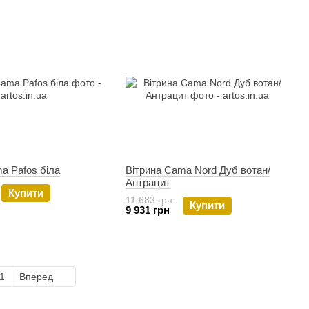
a Pafos біла
Вітрина Cama Nord Дуб вотан/
Антрацит
Купити
11 683 грн
Купити
9 931 грн
1
Вперед