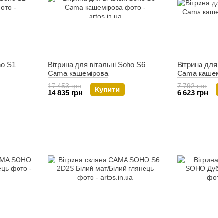
ho S1
Вітрина для вітальні Soho S6
Вітрина для
Cama кашемірова
Cama кашем
17 453 грн
7 792 грн
Купити
14 835 грн
6 623 грн