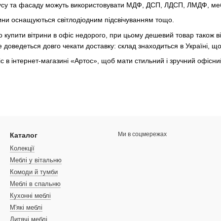
усу та фасаду можуть використовувати МДФ, ДСП, ЛДСП, ЛМДФ, ме
трини оснащуються світлодіодним підсвічуванням тощо.
 купити вітрини в офіс недорого, при цьому дешевий товар також ві
е доведеться довго чекати доставку: склад знаходиться в Україні, 
с в інтернет-магазині «Артос», щоб мати стильний і зручний офісни
Ми в соцмережах
Каталог
Колекції
Меблі у вітальню
Комоди й тумби
Меблі в спальню
Кухонні меблі
М'які меблі
Дитячі меблі