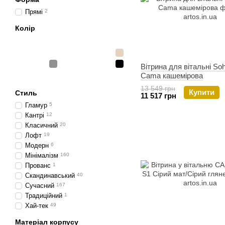
Прямі
2
Колір
Вітрина для вітальні So
Cama кашемірова
13 549 грн
Купити
Стиль
11 517 грн
Гламур
5
Кантрі
12
Класичний
20
Лофт
19
Модерн
6
Мінімалізм
160
Прованс
1
Скандинавський
40
Сучасний
167
Традиційний
1
Хай-тек
49
Матеріал корпусу