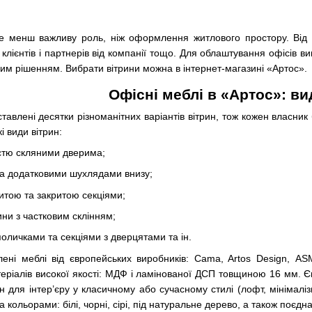
 не менш важливу роль, ніж оформлення житлового простору. Від ц
лієнтів і партнерів від компанії тощо. Для облаштування офісів ви
им рішенням. Вибрати вітрини можна в інтернет-магазині «Артос».
Офісні меблі в «Артос»: ви
дставлені десятки різноманітних варіантів вітрин, тож кожен власник
і види вітрин:
ністю скляними дверима;
та додатковими шухлядами внизу;
ритою та закритою секціями;
рини з частковим склінням;
поличками та секціями з дверцятами та ін.
ені меблі від європейських виробників: Cama, Artos Design, ASM
теріалів високої якості: МДФ і ламінованої ДСП товщиною 16 мм. Є
н для інтер’єру у класичному або сучасному стилі (лофт, мінімалі
кольорами: білі, чорні, сірі, під натуральне дерево, а також поєднан