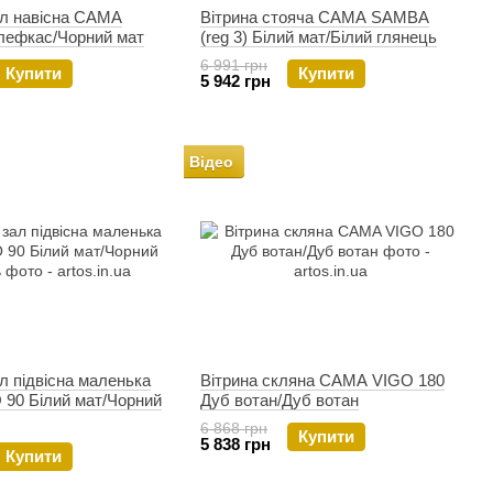
ал навісна CAMA
Вітрина стояча CAMA SAMBA
ефкас/Чорний мат
(reg 3) Білий мат/Білий глянець
6 991 грн
Купити
Купити
5 942 грн
Відео
ал підвісна маленька
Вітрина скляна CAMA VIGO 180
90 Білий мат/Чорний
Дуб вотан/Дуб вотан
6 868 грн
Купити
5 838 грн
Купити