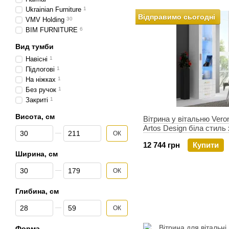
Ukrainian Furniture
1
Відправимо сьогодні
VMV Holding
30
BIM FURNITURE
6
Вид тумби
Навісні
1
Підлогові
1
На ніжках
1
Без ручок
1
Закриті
1
Висота, см
Вітрина у вітальню Ver
Artos Design біла стиль 
Від Висота, см
До Висота, см
ОК
12 744 грн
Купити
Ширина, см
Від Ширина, см
До Ширина, см
ОК
Глибина, см
Від Глибина, см
До Глибина, см
ОК
Форма