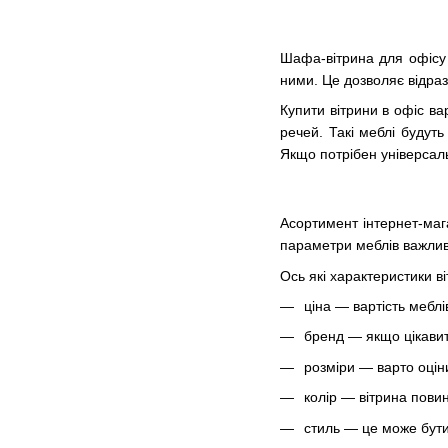
Шафа-вітрина для офісу 
ними. Це дозволяє відраз
Купити вітрини в офіс ва
речей. Такі меблі будут
Якщо потрібен універсальн
Асортимент інтернет-мага
параметри меблів важлив
Ось які характеристики в
ціна — вартість меблі
бренд — якщо цікавит
розміри — варто оцін
колір — вітрина пови
стиль — це може бути 