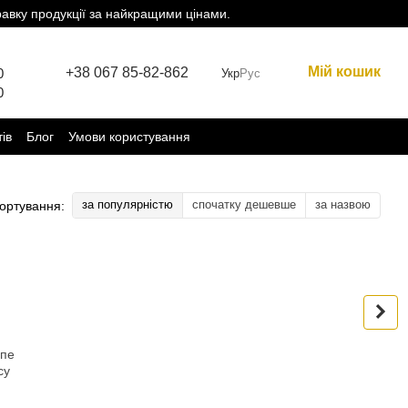
равку продукції за найкращими цінами.
Мій кошик
+38 067 85-82-862
0
Укр
Рус
0
тів
Блог
Умови користування
за популярністю
спочатку дешевше
за назвою
ортування:
пе
су