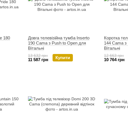
e 180
Довга телевізійна тумба Inserto
Коротка теле
190 Cama з Push to Open для
144 Cama з 
Вітальні
Вітальні
13 632 грн
12 663 грн
Купити
11 587 грн
10 764 грн