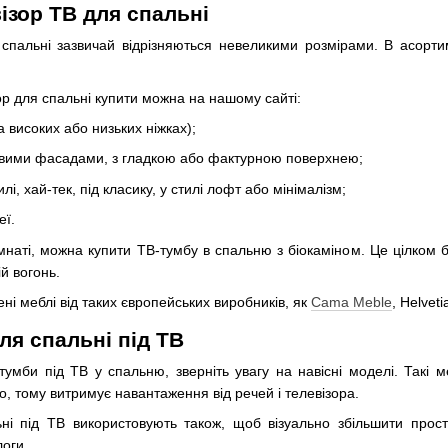
ізор ТВ для спальні
 спальні зазвичай відрізняються невеликими розмірами. В асортим
зор для спальні купити можна на нашому сайті:
на високих або низьких ніжках);
овими фасадами, з гладкою або фактурною поверхнею;
і, хай-тек, під класику, у стилі лофт або мінімалізм;
еї.
мнаті, можна купити ТВ-тумбу в спальню з біокаміном. Це цілком 
й вогонь.
ні меблі від таких європейських виробників, як
Cama Meble
, Helvet
ля спальні під ТВ
умби під ТВ у спальню, зверніть увагу на навісні моделі. Такі м
но, тому витримує навантаження від речей і телевізора.
ні під ТВ використовують також, щоб візуально збільшити прості
оги.