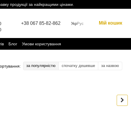
равку продукції за найкращими цінами.
Мій кошик
+38 067 85-82-862
0
Укр
Рус
0
тів
Блог
Умови користування
за популярністю
спочатку дешевше
за назвою
ортування: