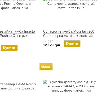
візійна тумба Inserto
Сучасна тв тумба Mountain 200
Push to Open для
Cama чорна матова + золотий
14 269 грн
Купити
12 129 грн
Купити
Відео