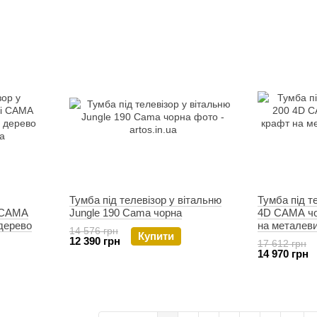
Тумба під телевізор у вітальню
Тумба під т
 CAMA
Jungle 190 Cama чорна
4D CAMA чо
дерево
на металеви
14 576 грн
Купити
12 390 грн
17 612 грн
14 970 грн