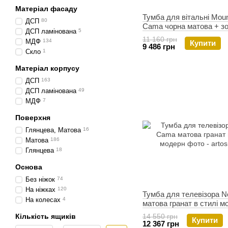
Матеріал фасаду
Тумба для вітальні Moun
ДСП
80
Cama чорна матова + з
ДСП ламінована
5
11 160 грн
МДФ
134
Купити
9 486 грн
Скло
1
Матеріал корпусу
ДСП
163
ДСП ламінована
49
МДФ
7
Поверхня
Глянцева, Матова
16
Матова
186
Глянцева
18
Основа
Без ніжок
74
На ніжках
120
Тумба для телевізора 
На колесах
4
матова гранат в стилі м
Кількість ящиків
14 550 грн
Купити
12 367 грн