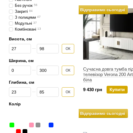
Без ручок
56
Відправимо сьогодні
Закриті
84
З полицями
47
Модульні
37
Комбіновані
13
Висота, см
Від Висота, см
До Висота, см
ОК
Ширина, см
Від Ширина, см
До Ширина, см
Сучасна довга тумба пі
ОК
телевізор Verona 200 Ar
біла
Глибина, см
9 430 грн
Купити
Від Глибина, см
До Глибина, см
ОК
Колір
Відправимо сьогодні