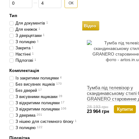
Від Кількість ящиків
До Кількість ящиків
ОК
Тип
Для документів
1
Відео
Для книжок
1
З дверцятами
1
З полицею
1
Закрита
1
Настінні
1
Підлогові
1
Комплектація
Із закритими полицями
4
Без висувних ящиків
170
Тумба під телевізор у
Без дверей
17
скандинавському стилі
З висувними ящиками
28
GRANERO старовинне 
З відкритими полицями
17
28 193 грн
Купити
З відкритими полицями
106
23 964 грн
З дверима
201
З нішею для системного блоку
1
З полицею
122
Підсвітка