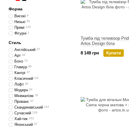
Форма
Високі
9
Низькі
95
Прямі
215
Фігурні
1
Тумба під телевізор Prid
Стиль
Artos Design біла
Англійський
37
8 149 грн
Купити
Арт
34
Бохо
73
Гламур
86
Кантрі
37
Класичний
111
Лофт
82
Модерн
24
Мінімалізм
78
Прованс
37
Скандинавський
114
Сучасний
126
Хай-тек
152
Японський
37