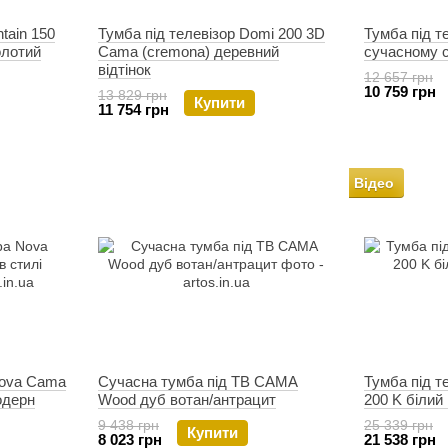
tain 150
Тумба під телевізор Domi 200 3D
Тумба під т
олотий
Cama (cremona) деревний
сучасному с
відтінок
12 657 грн
10 759 грн
13 829 грн
Купити
11 754 грн
Відео
Nova Cama
Сучасна тумба під ТВ CAMA
Тумба під т
одерн
Wood дуб вотан/антрацит
200 K білий
9 438 грн
25 339 грн
Купити
8 023 грн
21 538 грн