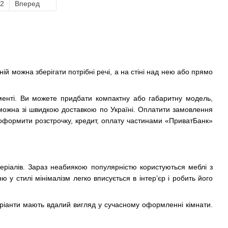
2
Вперед
ій можна зберігати потрібні речі, а на стіні над нею або прямо
менті. Ви можете придбати компактну або габаритну модель,
можна зі швидкою доставкою по Україні. Оплатити замовлення
 оформити розстрочку, кредит, оплату частинами «ПриватБанк»
теріалів. Зараз неабиякою популярністю користуються меблі з
у стилі мінімалізм легко вписується в інтер’єр і робить його
ріанти мають вдалий вигляд у сучасному оформленні кімнати.