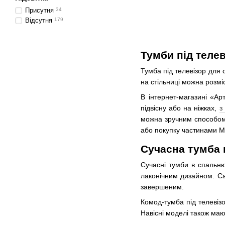
Присутня
34
Відсутня
179
Тумби під теле
Тумба під телевізор для 
на стільниці можна розмі
В інтернет-магазині «А
підвісну або на ніжках,
з
можна зручним способом:
або покупку частинами 
Сучасна тумба 
Сучасні тумби в спальню
лаконічним дизайном. Сам
завершеним.
Комод-тумба під телевіз
Навісні моделі також маю