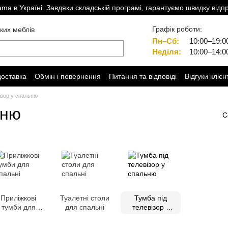
a в Україні. Завдяки складській програмі, гарантуємо швидку відп
Графік роботи:
ких меблів
Пн–Сб:
10:00–19:0
Неділя:
10:00–14:0
доставка
Обмін і повернення
Питання та відповіді
Відгуки клієн
ізор у спальню
ьню
С
Приліжкові
Туалетні столи
Тумба під
тумби для
для спальні
телевізор у
спальні
спальню