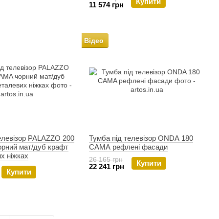
Купити
11 574 грн
Відео
елевізор PALAZZO 200
Тумба під телевізор ONDA 180
рний мат/дуб крафт
CAMA рефлені фасади
х ніжках
26 165 грн
Купити
22 241 грн
Купити