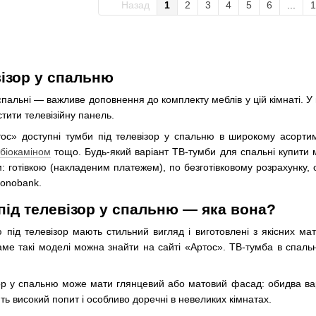
Назад
1
2
3
4
5
6
...
1
візор у спальню
спальні — важливе доповнення до комплекту меблів у цій кімнаті. У н
стити телевізійну панель.
ртос» доступні тумби під телевізор у спальню в широкому асорти
 біокаміном
тощо. Будь-який варіант ТВ-тумби для спальні купити 
 готівкою (накладеним платежем), по безготівковому розрахунку,
Monobank.
під телевізор у спальню — яка вона?
 під телевізор мають стильний вигляд і виготовлені з якісних ма
е такі моделі можна знайти на сайті «Артос». ТВ-тумба в спальню 
ор у спальню може мати глянцевий або матовий фасад: обидва ва
ть високий попит і особливо доречні в невеликих кімнатах.