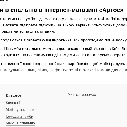
и в спальню в інтернет-магазині «Артос»
 та стильна тумба під телевізор у спальню, купити такі меблі нед
 зможете підібрати підхожий за ціною варіант. Консультант доп
овість на всі ваші запитання.
 продаються з гарантією від виробника. Ми пропонуємо лише якісну
ТВ-тумби в спальню можна з доставкою по всій Україні: в Київ, Дніп
 знаходиться на власному складі, тому ми легко організуємо операт
ню високої якості від європейських виробників, щоб меблі радувал
г:
модульні спальні
,
ліжка
,
шафи
,
туалетні столики
і к
омоди для спа
Ми в соцмережах
Каталог
Колекції
Меблі у вітальню
Комоди й тумби
Меблі в спальню