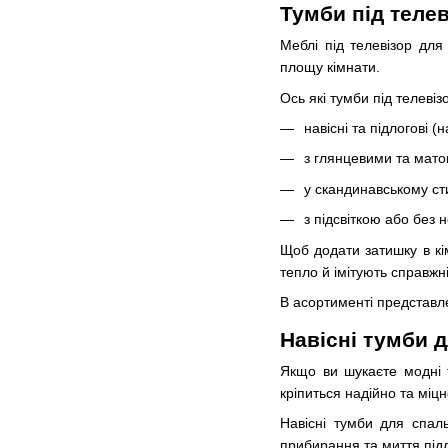
Тумби під телев
Меблі під телевізор для
площу кімнати.
Ось які тумби під телеві
навісні та підлогові (
з глянцевими та мат
у скандинавському стил
з підсвіткою або без н
Щоб додати затишку в кі
тепло й імітують справжні
В асортименті представле
Навісні тумби д
Якщо ви шукаєте модні т
кріпиться надійно та міц
Навісні тумби для спаль
прибирання та миття підл