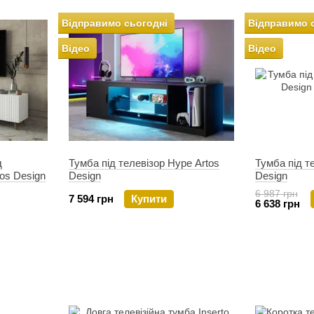
Відправимо сьогодні
Відправимо 
Відео
Відео
д
Тумба під телевізор Hype Artos
Тумба під т
tos Design
Design
Design
6 987 грн
7 594 грн
Купити
6 638 грн