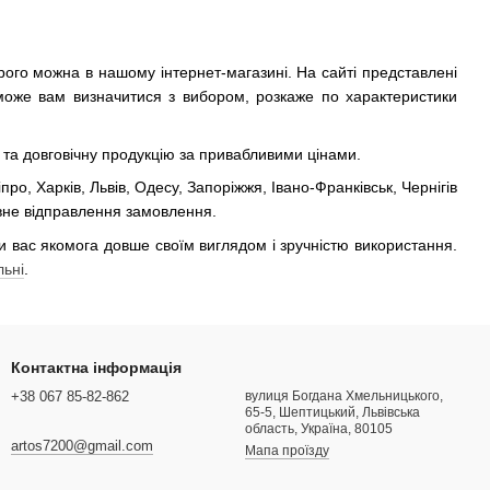
орого можна в нашому інтернет-магазині. На сайті представлені
оможе вам визначитися з вибором, розкаже по характеристики
 та довговічну продукцію за привабливими цінами.
ро, Харків, Львів, Одесу, Запоріжжя, Івано-Франківськ, Чернігів
ивне відправлення замовлення.
и вас якомога довше своїм виглядом і зручністю використання.
льні
.
Контактна інформація
+38 067 85-82-862
вулиця Богдана Хмельницького,
65-5, Шептицький, Львівська
область, Україна, 80105
artos7200@gmail.com
Мапа проїзду