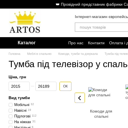
Перейти до основного контенту
👑 Провідний представник фабрики Cam
Інтернет-магазин європейсь
Каталог
Про нас
Контакти
Оплата і 
Головна
Меблі в спальню
Комоди, тумби та дзеркала
Тумба під телев
Тумба під телевізор у спал
Ціна, грн
Від Ціна, грн
До Ціна, грн
ОК
Вид тумби
Мобільні
32
Навісні
19
Комоди для
Підлогові
112
спальні
На ніжках
31
Настільні
6