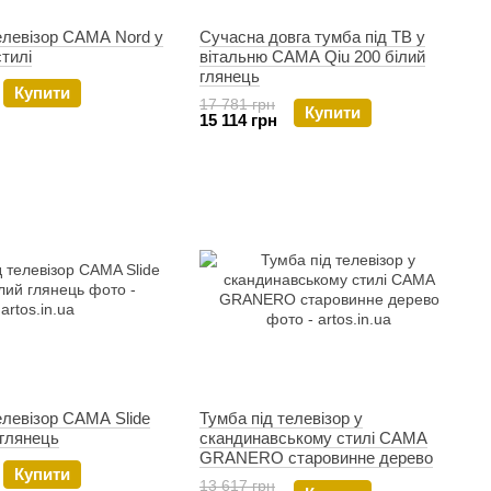
елевізор CAMA Nord у
Сучасна довга тумба під ТВ у
тилі
вітальню CAMA Qiu 200 білий
глянець
Купити
17 781 грн
Купити
15 114 грн
елевізор CAMA Slide
Тумба під телевізор у
 глянець
скандинавському стилі CAMA
GRANERO старовинне дерево
Купити
13 617 грн