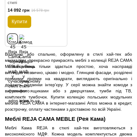
стилі
14 092 грн
16 578 грн
Купити
Вітальню або спальню, оформлену в стилі хай-тек або
мінімалізм, прекрасно прикрасять меблі з колекції REJA CAMA
MEBLE. Вона тільки здається простою, хоча насправді
виглядає незвично, цікаво і модно. Глянцеві фасади, розділені
прямими лініями на квадрати, виглядають оригінально і
додають родзинки інтер'єру. У серії можна знайти комоди з
висувними ящиками або з дверцятами, тумби під ТВ,
комплекти тумбочок. Купити колекцію польських модульних
меблів REJA CAMA в інтернет-магазині Artos можна в кредит,
розстрочку, оплату частинами з доставкою по всій Україні.
Меблі REJA CAMA MEBLE (Рея Кама)
Меблі Кама REJA в стилі хай-тек виготовляються з
високоякісного МДФ. Кожна модель комплектується двома