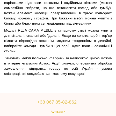
варіантами підставки: цоколем і надійними ніжками (можна
самостійно вибрати, на що встановити комод або тумбу).
Кожен елемент колекції представлений в трьох кольорах:
білому, чорному і графіті. При бажанні меблі можна купити з
білим або блакитним світлодіодним підсвічуванням.
Модулі REJA CAMA MEBLE в сучасному стилі можна купити
для вітальні, спальні або їдальні. Якщо ви хочете, щоб інтер'єр
кімнати відповідав останнім модним тенденціям в дизайні,
вибирайте комоди і тумби з цієї серії, адже вони - лаконічні і
стильні.
Замовити меблі польської фабрики за невисокою ціною можна
в інтернет-магазині Артос. Акції, знижки, оперативна обробка
замовлення, відправка товару по всій Україні - умови
співпраці, які сподобаються кожному покупцеві.
+38 067 85-82-862
Контакти