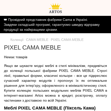
👑 Провідний представник фабрики Cama в Україні.
Завдяки складській програмі, гарантуємо швидку відправку
продукції за найкращими цінами.
Колекції
CAMA MEBLE
PIXEL CAMA MEBLE
PIXEL CAMA MEBLE
Немає товарів
Якщо ви шукаєте модні меблі в стилі мінімалізм, придивіться
до колекції польської фабрики PIXEL CAMA MEBLE. Строгі
лінії, правильні форми, класичні кольори - все це підкреслює
сучасний характер модулів і пропонує їх як оптимальне
рішення для інтер'єру, оформленого в мінімалістичному стилі.
Купити колекцію польських модульних меблів PIXEL CAMA в
інтернет-магазині Artos можна в кредит, розстрочку, оплату
частинами з доставкою по всій Україні.
Меблі PIXEL CAMA MEBLE (Піксель Кама)