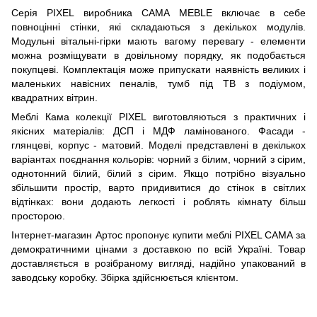
Серія PIXEL виробника CAMA MEBLE включає в себе
повноцінні стінки, які складаються з декількох модулів.
Модульні вітальні-гірки мають вагому перевагу - елементи
можна розміщувати в довільному порядку, як подобається
покупцеві. Комплектація може припускати наявність великих і
маленьких навісних пеналів, тумб під ТВ з подіумом,
квадратних вітрин.
Меблі Кама колекції PIXEL виготовляються з практичних і
якісних матеріалів: ДСП і МДФ ламінованого. Фасади -
глянцеві, корпус - матовий. Моделі представлені в декількох
варіантах поєднання кольорів: чорний з білим, чорний з сірим,
однотонний білий, білий з сірим. Якщо потрібно візуально
збільшити простір, варто придивитися до стінок в світлих
відтінках: вони додають легкості і роблять кімнату більш
просторою.
Інтернет-магазин Артос пропонує купити меблі PIXEL CAMA за
демократичними цінами з доставкою по всій Україні. Товар
доставляється в розібраному вигляді, надійно упакований в
заводську коробку. Збірка здійснюється клієнтом.