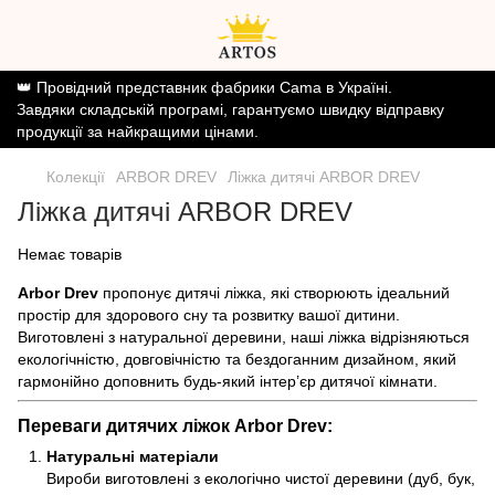
👑 Провідний представник фабрики Cama в Україні.
Завдяки складській програмі, гарантуємо швидку відправку
продукції за найкращими цінами.
Колекції
ARBOR DREV
Ліжка дитячі ARBOR DREV
Ліжка дитячі ARBOR DREV
Немає товарів
Arbor Drev
пропонує дитячі ліжка, які створюють ідеальний
простір для здорового сну та розвитку вашої дитини.
Виготовлені з натуральної деревини, наші ліжка відрізняються
екологічністю, довговічністю та бездоганним дизайном, який
гармонійно доповнить будь-який інтер’єр дитячої кімнати.
Переваги дитячих ліжок Arbor Drev:
Натуральні матеріали
Вироби виготовлені з екологічно чистої деревини (дуб, бук,