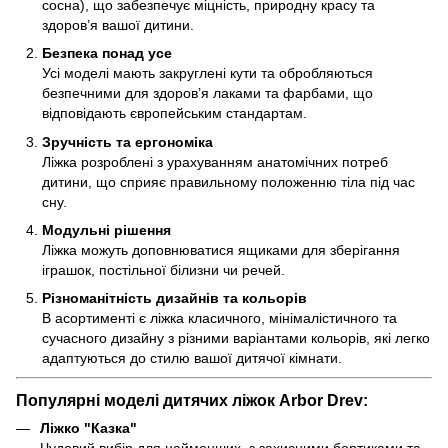
сосна), що забезпечує міцність, природну красу та
здоров’я вашої дитини.
Безпека понад усе
Усі моделі мають закруглені кути та обробляються
безпечними для здоров’я лаками та фарбами, що
відповідають європейським стандартам.
Зручність та ергономіка
Ліжка розроблені з урахуванням анатомічних потреб
дитини, що сприяє правильному положенню тіла під час
сну.
Модульні рішення
Ліжка можуть доповнюватися ящиками для зберігання
іграшок, постільної білизни чи речей.
Різноманітність дизайнів та кольорів
В асортименті є ліжка класичного, мінімалістичного та
сучасного дизайну з різними варіантами кольорів, які легко
адаптуються до стилю вашої дитячої кімнати.
Популярні моделі дитячих ліжок Arbor Drev:
Ліжко "Казка"
Чудовий вибір для найменших, з захисними бортиками та