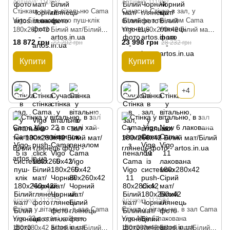
Артикул: 111822
Артикул: 111962
Стінка в зал, у вітальню Cama
Сучасна Стінка в зал, у
Vigo 5 із системою пуш-клік
вітальню з пеналом Cama
180x260x42 Білий мат/Білий
Vigo 11 80x280x42 Білий мат/
глянець
Білий глянець
18 872 грн
23 998 грн
22 202 грн
28 232 грн
Купити
Купити
+4
4
1
Артикул: 112325
Артикул: 112584
Стінка у вітальню, в зал Cama
Стінка у вітальню, в зал Cama
Vigo 22 в стилі хай-тек
Vigo New 6 лакована
180x280x42 Білий мат/Білий
180x260x42 Білий мат/Білий