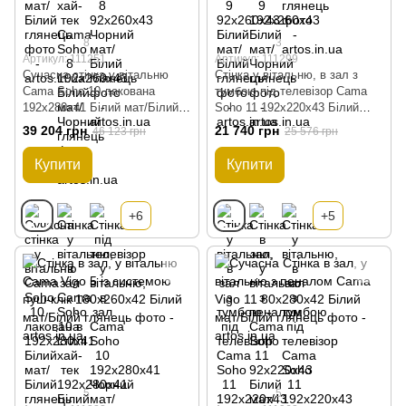
8
3
Артикул: 111251
Артикул: 111299
Сучасна стінка у вітальню
Стінка у вітальню, в зал з
Cama Soho 10 лакована
тумбою під телевізор Cama
192x280x41 Білий мат/Білий
Soho 11 192x220x43 Білий
глянець
мат/Білий глянець
39 204 грн
21 740 грн
46 123 грн
25 576 грн
Купити
Купити
+6
+5
5
5