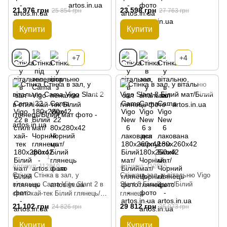
глянець
глянець
21 976 грн
23 598 грн
25 854 грн
27 763 грн
Купити
Купити
+7
+4
1
1
Артикул: 112810
Артикул: 112865
Стінка Стінка в зал, у
Стінка в зал, у вітальню Vigo
вітальню Cama Vigo Slant 2 в
Slant 8 Білий мат/Білий
стилі хай-тек Білий глянець/
глянець
Білий мат
21 102 грн
29 812 грн
24 826 грн
35 073 грн
Купити
Купити