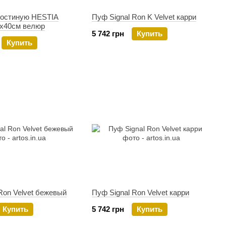
 гостиную HESTIA
Пуф Signal Ron K Velvet карри
х40см велюр
5 742 грн
Купить
Купить
Ron Velvet бежевый
Пуф Signal Ron Velvet карри
Купить
5 742 грн
Купить