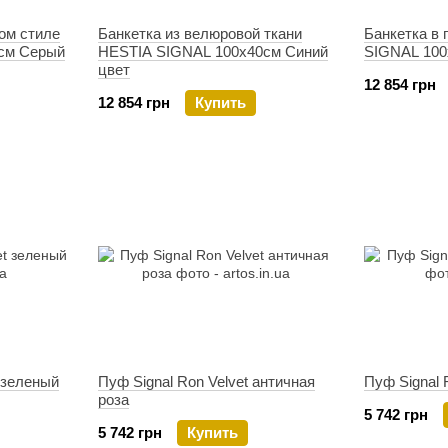
ом стиле
Банкетка из велюровой ткани
Банкетка в
см Серый
HESTIA SIGNAL 100х40см Синий
SIGNAL 100
цвет
12 854 грн
12 854 грн
Купить
t зеленый
Пуф Signal Ron Velvet античная
Пуф Signal 
роза
5 742 грн
5 742 грн
Купить