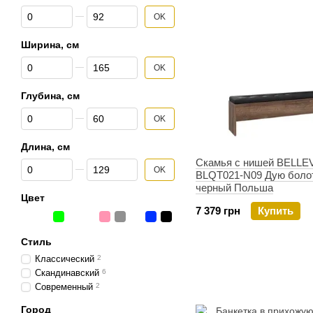
От Высота, см
До Высота, см
OK
Ширина, см
От Ширина, см
До Ширина, см
OK
Глубина, см
От Глубина, см
До Глубина, см
OK
Длина, см
Скамья с нишей BELLE
От Длина, см
До Длина, см
OK
BLQT021-N09 Дую боло
черный Польша
Цвет
7 379 грн
Купить
Стиль
Классический
2
Скандинавский
6
Современный
2
Город