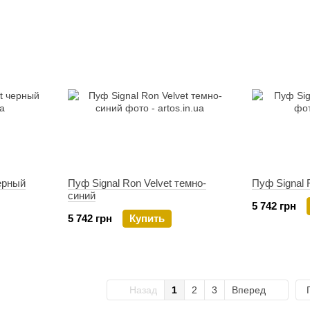
черный
Пуф Signal Ron Velvet темно-
Пуф Signal 
синий
5 742 грн
5 742 грн
Купить
Назад
1
2
3
Вперед