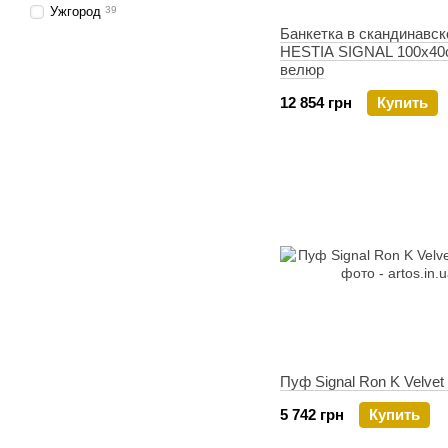
Ужгород
39
Банкетка в скандинавск
HESTIA SIGNAL 100х40
велюр
12 854 грн
Купить
Пуф Signal Ron K Velve
5 742 грн
Купить