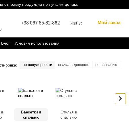
ю отправку продукции по лучшим ценам.
Мой заказ
+38 067 85-82-862
Укр
Рус
0
Блог
Условия использования
по популярности
сначала дешевле
по названию
ртировка:
 в
Банкетки в
Стулья в
ю
спальню
спальню