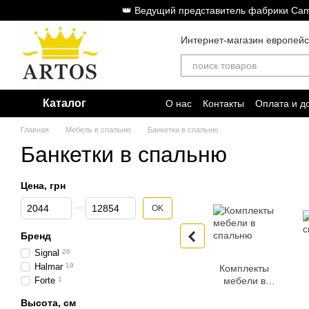
Перейти к основному контенту
👑 Ведущий представитель фабрики Cam
Интернет-магазин европей
Каталог
О нас
Контакты
Оплата и д
Главная
Мебель в спальню
Банкетки в спальню
Банкетки в спальню
Цена, грн
От Цена, грн
До Цена, грн
OK
Бренд
Signal
26
Halmar
19
Комплекты
Forte
1
мебели в
спальню
Высота, см