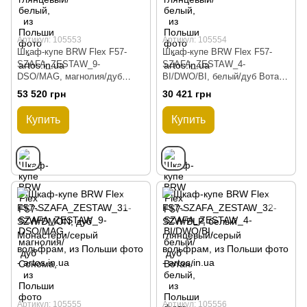
Артикул: 105553
Артикул: 105554
Шкаф-купе BRW Flex F57-
Шкаф-купе BRW Flex F57-
SZAFA_ZESTAW_9-
SZAFA_ZESTAW_4-
DSO/MAG, магнолия/дуб
BI/DWO/BI, белый/дуб Вотан/
Сонома, из Польши
белый, из Польши
53 520 грн
30 421 грн
Купить
Купить
Артикул: 105555
Артикул: 105556