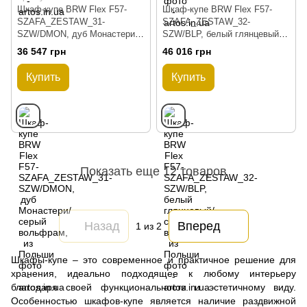
Шкаф-купе BRW Flex F57-
Шкаф-купе BRW Flex F57-
SZAFA_ZESTAW_31-
SZAFA_ZESTAW_32-
SZW/DMON, дуб Монастери/
SZW/BLP, белый глянцевый/
серый вольфрам, из Польши
серый вольфрам, из Польши
36 547 грн
46 016 грн
Купить
Купить
Показать еще 12 товаров
Назад
Вперед
1
из 2
Шкафы-купе – это современное и практичное решение для
хранения, идеально подходящее к любому интерьеру
благодаря своей функциональности и эстетичному виду.
Особенностью шкафов-купе является наличие раздвижной