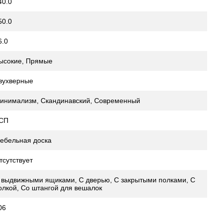
40.0
50.0
6.0
ысокие, Прямые
вухверные
инимализм, Скандинавский, Современный
СП
ебельная доска
тсутствует
 выдвижными ящиками, С дверью, С закрытыми полками, С
олкой, Со штангой для вешалок
06