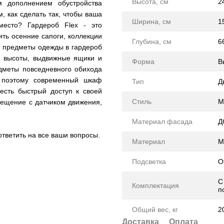
Высота, см
2
 дополнением обустройства
, как сделать так, чтобы ваша
Ширина, см
1
есто? Гардероб Flex - это
ить осенние сапоги, коллекции
Глубина, см
6
е предметы одежды в гардероб
й высоты, выдвижные ящики и
Форма
В
едметы повседневного обихода
 поэтому современный шкаф
Тип
Д
есть быстрый доступ к своей
Стиль
М
вещение с датчиком движения,
Материал фасада
Д
тветить на все ваши вопросы.
Материал
М
Подсветка
О
С
Комплектация
п
Общий вес, кг
2
Доставка
Оплата