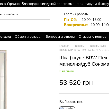
a в Украине. Благодаря складской программе, гарантируем быстру
График работы:
ской мебели
Пн–Сб:
10:00–19:00
Воскресенье:
10:00–14:0
оставка
Обмен и возврат
Вопросы и ответы
Отзывы клиентов
Главная
Шкафы
Шкафы-купе
Шкаф-купе BRW Flex F57-SZAFA_ZEST
Шкаф-купе BRW Fle
магнолия/дуб Сонома
В наличии
53 520 грн
Выберите цвет