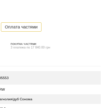
Оплата частями
ПОКУПКА ЧАСТЯМИ
3 платежа по 17 840.00 грн
05553
RW
агнолия/дуб Сонома