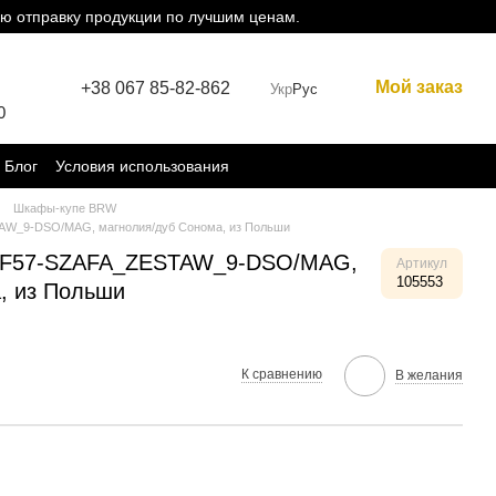
ю отправку продукции по лучшим ценам.
Мой заказ
+38 067 85-82-862
Укр
Рус
0
Блог
Условия использования
Шкафы-купе BRW
AW_9-DSO/MAG, магнолия/дуб Сонома, из Польши
x F57-SZAFA_ZESTAW_9-DSO/MAG,
Артикул
105553
, из Польши
К сравнению
В желания