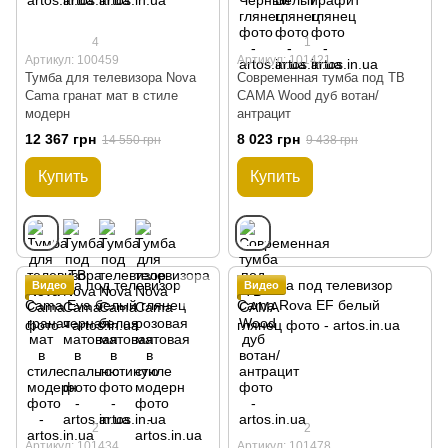
4
1
Артикул: 100459
Артикул: 101421
Тумба для телевизора Nova
Современная тумба под ТВ
Cama гранат мат в стиле
CAMA Wood дуб вотан/
модерн
антрацит
12 367 грн
8 023 грн
14 550 грн
9 438 грн
Купить
Купить
Видео
Видео
2
2
Артикул: 101434
Артикул: 101478