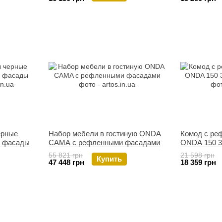
ерные
Набор мебели в гостиную ONDA
Комод с ре
 фасады
CAMA с рефленными фасадами
ONDA 150 
55 821 грн
21 598 грн
Купить
47 448 грн
18 359 грн