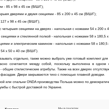
 - 85 х 98 х 45 см (В/Ш/Г);
рьмя дверями и двумя секциями - 85 х 200 х 45 см (В/Ш/Г);
127 х 98 х 45 см (В/Ш/Г);
с четырьмя секциями на дверях - напольная с ножками 54 х 200 х 40
секциями и стеклянной полкой - напольная с ножками 58 х 180,5 х 4
циями и электрическим камином - напольная с ножками 58 х 180,5 х 
54 х 50 х 40 см (В/Ш/Г).
зывать отдельно, также можно выбрать уже готовый комплект для 
асно сочетается между собой, поскольку выполнена в одном 
- общие стилистические атрибуты. Также на всех дверях отсутству
фасадам. Двери закрываются тихо с помощью плавной доводки.
иной или спальни ONDA производства Польша можно по демократичн
умбы с быстрой доставкой по Украине.
Мы в соцсетях