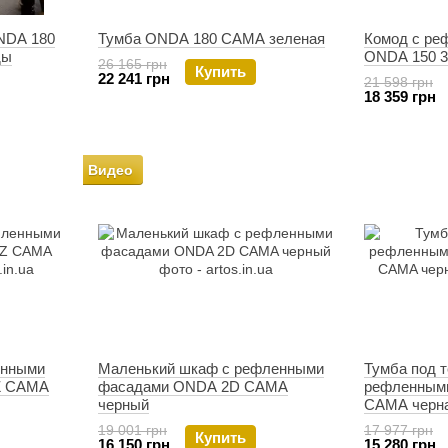
NDA 180
Тумба ONDA 180 CAMA зеленая
Комод с ре
ды
ONDA 150 
26 165 грн
Купить
22 241 грн
21 598 грн
18 359 грн
Видео
енными
Маленький шкаф с рефленными
Тумба под т
Z CAMA
фасадами ONDA 2D CAMA
рефленным
черный
CAMA черн
19 001 грн
17 977 грн
Купить
16 150 грн
15 280 грн