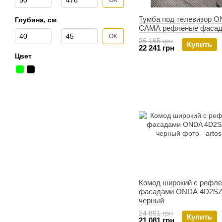
OK
Тумба под телевизор O
Глубина, см
CAMA рефленые фаса
От Глубина, см
До Глубина, см
OK
26 165 грн
Купить
22 241 грн
Цвет
Комод широкий с рефл
фасадами ONDA 4D2S
черный
24 801 грн
Купить
21 081 грн