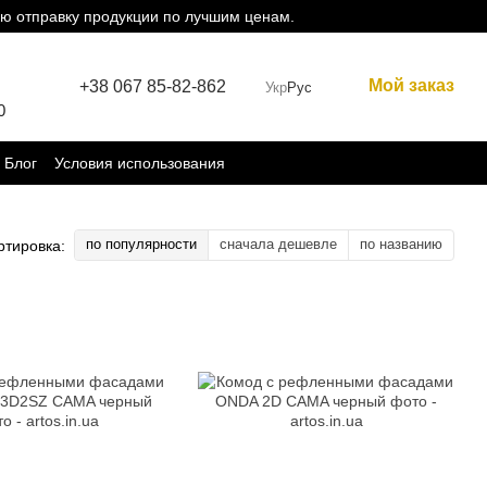
ю отправку продукции по лучшим ценам.
Мой заказ
+38 067 85-82-862
Укр
Рус
0
Блог
Условия использования
по популярности
сначала дешевле
по названию
ртировка: