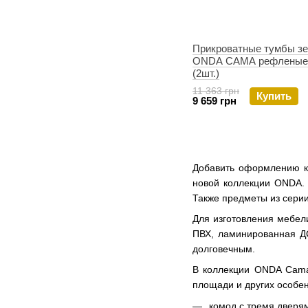
Прикроватные тумбы з
ONDA CAMA рефленые
(2шт.)
11 363 грн
Купить
9 659 грн
Добавить оформлению к
новой коллекции ONDA. 
Также предметы из сери
Для изготовления мебел
ПВХ, ламинированная Д
долговечным.
В коллекции ONDA Cama 
площади и других особен
комод с тремя дверям