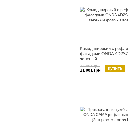
Комод широкий с рефл
фасадами ONDA 4D2S
зеленый
24 801 грн
Купить
21 081 грн