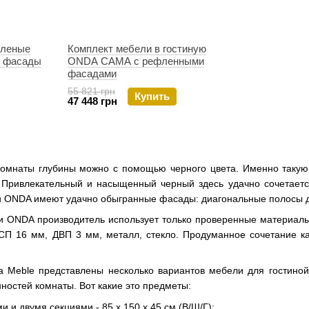
еленые
Комплект мебели в гостиную
 фасады
ONDA CAMA с рефленными
фасадами
55 821 грн
Купить
47 448 грн
омнаты глубины можно с помощью черного цвета. Именно такую
Привлекательный и насыщенный черный здесь удачно сочетается
и ONDA имеют удачно обыгранные фасады: диагональные полосы д
и ONDA производитель использует только проверенные материал
СП 16 мм, ДВП 3 мм, металл, стекло. Продуманное сочетание к
Meble представлены несколько вариантов мебели для гостиной 
ностей комнаты. Вот какие это предметы:
и и двумя секциями - 85 х 150 х 45 см (В/Ш/Г);