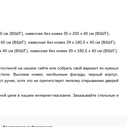
 см (В/Ш/Г), навесная без ножек 35 х 200 х 40 см (В/Ш/Г);
0 см (В/Ш/Г), навесная без ножек 39 х 180,5 х 40 см (В/Ш/Г);
40 см (В/Ш/Г), навесная без ножек 39 х 180,5 х 40 см (В/Ш/Г);
гостиной на нашем сайте или собрать свой вариант из нужных
стиле. Высокие ножки, необычные фасады, черный корпус,
ют ручки, хотя это не препятствует легкому открыванию дверей
ой цене в нашем интернет-магазине. Заказывайте стильные и