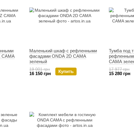
енными
Маленький шкаф с рефленными
Тумба под т
Z CAMA
фасадами ONDA 2D CAMA
рефленным
зеленый
CAMA зеле
19 001 грн
17 977 грн
Купить
16 150 грн
15 280 грн