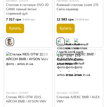
Артикул: 104204
Артикул: 304204
Стеллаж в гостиную OVO 2D
Книжный стеллаж Liverti 170
CAMA темный бетон/
Cama кашемир
старинный дуб
7 317 грн
12 583 грн
8 609 грн
14 804 грн
Купить
Купить
Артикул: 102852
Артикул: 102865
Стелаж REG OTW 1D1S
Стеллаж АЛЕКС ВМВ / ALEX
АЙСОН ВМВ / AYSON VMV
VMV