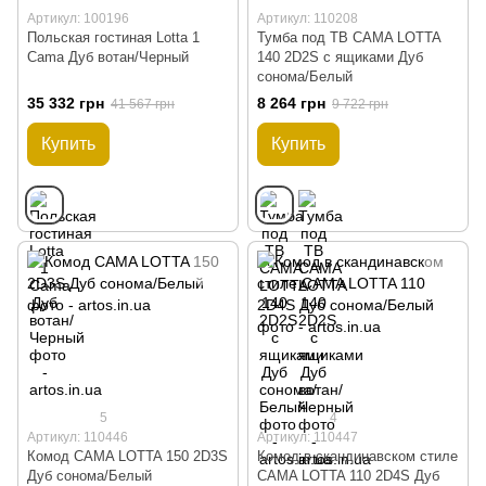
Артикул: 100196
Артикул: 110208
Польская гостиная Lotta 1
Тумба под ТВ CAMA LOTTA
Cama Дуб вотан/Черный
140 2D2S с ящиками Дуб
сонома/Белый
35 332 грн
8 264 грн
41 567 грн
9 722 грн
Купить
Купить
5
4
Артикул: 110446
Артикул: 110447
Комод CAMA LOTTA 150 2D3S
Комод в скандинавском стиле
Дуб сонома/Белый
CAMA LOTTA 110 2D4S Дуб