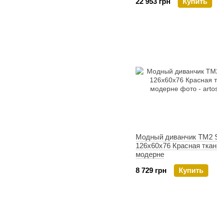
22 953 грн
Купить
Модный диванчик TM2 
126х60х76 Красная ткан
модерне
8 729 грн
Купить