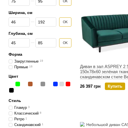
OK
Ширина, см
От Ширина, см
До Ширина, см
OK
Глубина, см
От Глубина, см
До Глубина, см
OK
Форма
Закругленные
19
Диван в зал ASPREY 2
Прямые
16
150x78x60 зелёная ткан
Цвет
скандинавском стиле В
26 397 грн
Купить
Стиль
Гламур
3
Классический
8
Ретро
1
Скандинавский
1