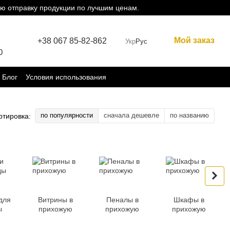
ю отправку продукции по лучшим ценам.
Мой заказ
+38 067 85-82-862
Укр
Рус
0
Блог
Условия использования
по популярности
сначала дешевле
по названию
ртировка:
для
Витрины в
Пеналы в
Шкафы в
ы
прихожую
прихожую
прихожую