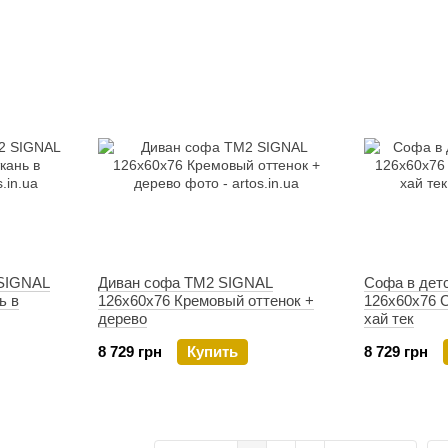
SIGNAL
Диван софа TM2 SIGNAL
Софа в дет
ь в
126х60х76 Кремовый оттенок +
126х60х76 
дерево
хай тек
8 729 грн
Купить
8 729 грн