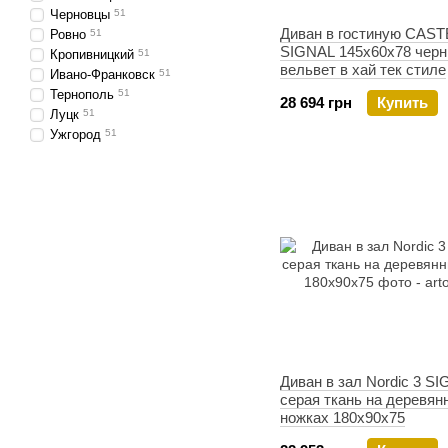
Черновцы
51
Диван в гостиную CAST
Ровно
51
SIGNAL 145х60х78 чер
Кропивницкий
51
вельвет в хай тек стиле
Ивано-Франковск
51
Тернополь
51
28 694 грн
Купить
Луцк
51
Ужгород
51
Диван в зал Nordic 3 S
серая ткань на деревян
ножках 180х90х75