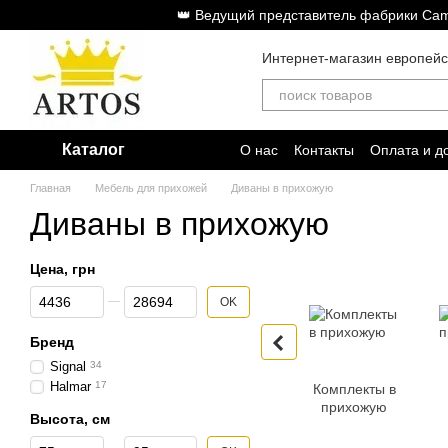
Перейти к основному контенту
👑 Ведущий представитель фабрики Cam
Интернет-магазин европей
Каталог
О нас
Контакты
Оплата и д
Главная
Мебель для прихожей
Диваны в прихожую
Диваны в прихожую
Цена, грн
От Цена, грн
До Цена, грн
OK
Бренд
Signal
34
Halmar
17
Комплекты в
прихожую
Высота, см
От Высота, см
До Высота, см