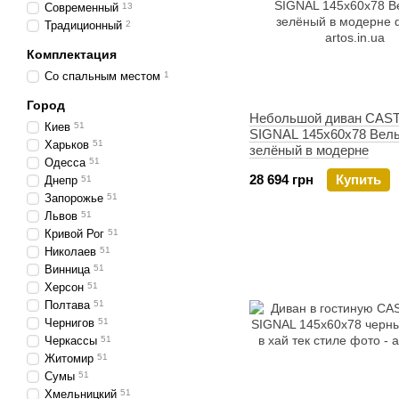
Современный
13
Традиционный
2
Комплектация
Со спальным местом
1
Город
Небольшой диван CAS
Киев
51
SIGNAL 145х60х78 Вел
Харьков
51
зелёный в модерне
Одесса
51
28 694 грн
Купить
Днепр
51
Запорожье
51
Львов
51
Кривой Рог
51
Николаев
51
Винница
51
Херсон
51
Полтава
51
Чернигов
51
Черкассы
51
Житомир
51
Сумы
51
Хмельницкий
51