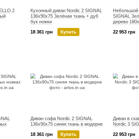
ELLO 2
Кухонный диван Nordic 2 SIGNAL
Небольшой 
ный
136x90x75 Зелёная ткань + дуб
SIGNAL Зелё
бук ножки
дерево 180
18 361 грн
Купить
22 953 грн
IGNAL
Диван софа Nordic 2 SIGNAL
Диван в ск
ных
136x90x75 синяя ткань в модерне
Nordic 3 SI
18 361 грн
Купить
22 953 грн