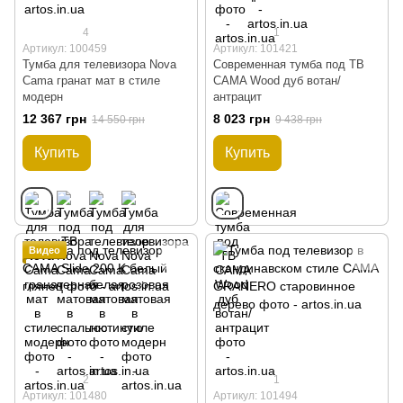
4
1
Артикул: 100459
Артикул: 101421
Тумба для телевизора Nova
Современная тумба под ТВ
Cama гранат мат в стиле
CAMA Wood дуб вотан/
модерн
антрацит
12 367 грн
8 023 грн
14 550 грн
9 438 грн
Купить
Купить
Видео
2
1
Артикул: 101480
Артикул: 101494