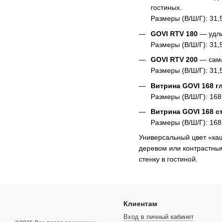
гостиных.
Размеры (В/Ш/Г): 31,5 
GOVI RTV 180
— удли
Размеры (В/Ш/Г): 31,5 
GOVI RTV 200
— сама
Размеры (В/Ш/Г): 31,5 
Витрина GOVI 168 г
Размеры (В/Ш/Г): 168 
Витрина GOVI 168 с
Размеры (В/Ш/Г): 168 
Универсальный цвет «ка
деревом или контрастны
стенку в гостиной.
Клиентам
Вход в личный кабинет