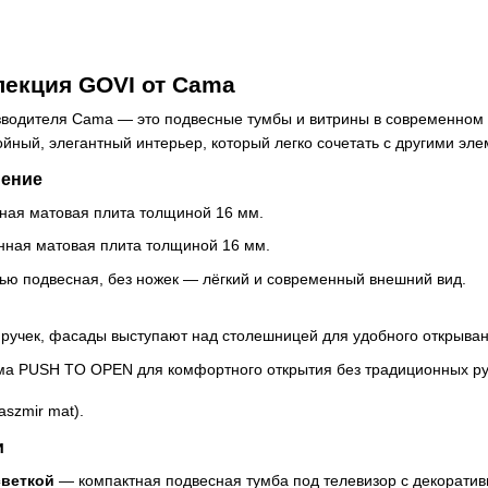
екция GOVI от Cama
зводителя Cama — это подвесные тумбы и витрины в современном 
йный, элегантный интерьер, который легко сочетать с другими э
нение
ная матовая плита толщиной 16 мм.
ная матовая плита толщиной 16 мм.
тью подвесная, без ножек — лёгкий и современный внешний вид.
ручек, фасады выступают над столешницей для удобного открыван
ма PUSH TO OPEN для комфортного открытия без традиционных ру
aszmir mat).
и
светкой
— компактная подвесная тумба под телевизор с декоратив