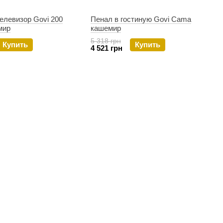
левизор Govi ​​200
Пенал в гостиную Govi ​​Cama
мир
кашемир
5 318 грн
Купить
Купить
4 521 грн