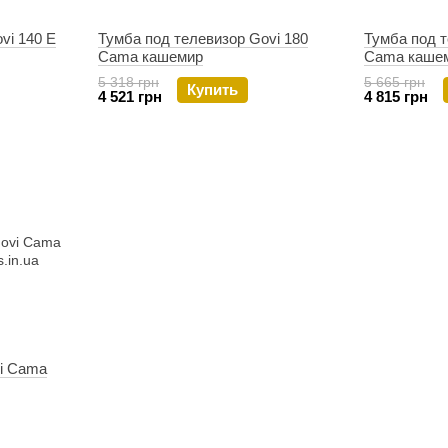
 ​​140 E
Тумба под телевизор Govi ​​180
Тумба под те
Cama кашемир
Cama каше
5 318 грн
5 665 грн
Купить
4 521 грн
4 815 грн
 ​​Cama