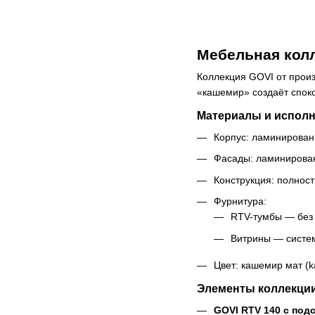
Мебельная колл
Коллекция GOVI от прои
«кашемир» создаёт споко
Материалы и испол
Корпус: ламинирован
Фасады: ламинирован
Конструкция: полнос
Фурнитура:
RTV-тумбы — без 
Витрины — систе
Цвет: кашемир мат (k
Элементы коллекци
GOVI RTV 140 с под