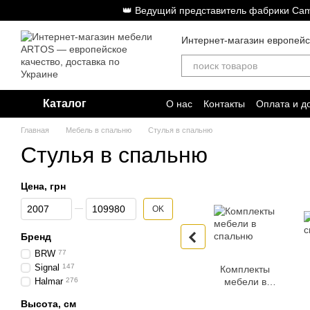
Перейти к основному контенту
👑 Ведущий представитель фабрики Cam
Интернет-магазин европей
Каталог
О нас
Контакты
Оплата и д
Главная
Мебель в спальню
Стулья в спальню
Стулья в спальню
Цена, грн
От Цена, грн
До Цена, грн
OK
Бренд
BRW
77
Signal
147
Комплекты
Halmar
276
мебели в
спальню
Высота, см