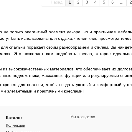
Назад
1
2
3
4
5
6
...
2
то не только элегантный элемент декора, но и практичная мебе
гут быть использованы для отдыха, чтения книг, просмотра телеви
для спальни поражает своим разнообразием и стилем. Вы найдете 
иалах. Это позволяет вам подобрать кресло, которое идеальн
 из высококачественных материалов, что обеспечивает их долгов
оенные подлокотники, массажные функции или регулируемые спинки
 кресел для спальни, чтобы создать уютный и комфортный угол
ими элегантными и практичными креслами!
Мы в соцсетях
Каталог
Коллекции