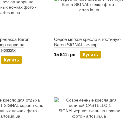
релакса Baron
Серое мягкое кресло в гостиную
юр карри на
Baron SIGNAL велюр
 ножках
15 841 грн
Купить
Купить