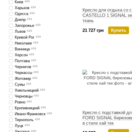
Киев
499
Харьков
499
Кресло для отдыха со 
Одесса
499
CASTELLO 1 SIGNAL зе
Днепр
499
ткань
Запорожье
499
21 727 грн
Купить
Львов
499
Кривой Рог
499
Николаев
499
Винница
499
Херсон
499
Полтава
499
Чернигов
499
Черкассы
499
Житомир
499
Сумы
499
Хмельницкий
499
Черновцы
499
Ровно
499
Кропивницкий
499
Кресло с подставкой дл
Ивано-Франковск
499
FORD SIGNAL бирюзов
Тернополь
499
в стиле хай тек
Луцк
499
Ужгород
499