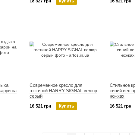
18 327 грн
Купить
16 521 грн
дыха
Современное кресло для
Стильное к
арри на
гостиной HARRY SIGNAL велюр
синий велю
серый
ножках
16 521 грн
Купить
16 521 грн