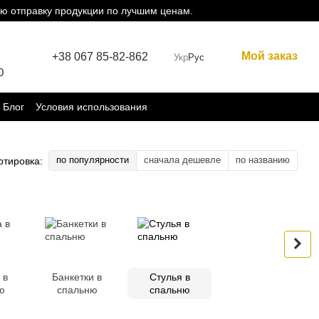
ю отправку продукции по лучшим ценам.
Мой заказ
+38 067 85-82-862
Укр
Рус
0
Блог
Условия использования
по популярности
сначала дешевле
по названию
ртировка:
 в
Банкетки в
Стулья в
ю
спальню
спальню