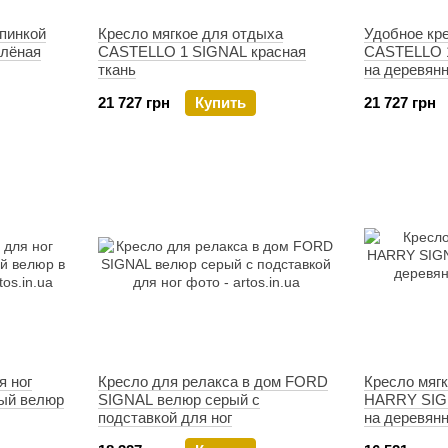
спинкой
Кресло мягкое для отдыха
Удобное кр
лёная
CASTELLO 1 SIGNAL красная
CASTELLO 1
ткань
на деревян
21 727 грн
Купить
21 727 грн
я ног
Кресло для релакса в дом FORD
Кресло мяг
ый велюр
SIGNAL велюр серый с
HARRY SIG
подставкой для ног
на деревян