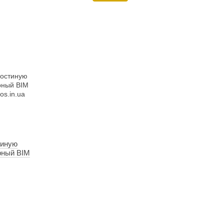
тиную
рный BIM