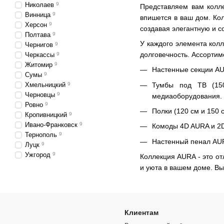
Николаев
9
Представляем вам колле
Винница
9
впишется в ваш дом. Ко
Херсон
9
создавая элегантную и 
Полтава
9
У каждого элемента колл
Чернигов
9
долговечность. Ассорти
Черкассы
9
Житомир
9
Настенные секции AU
Сумы
9
Тумбы под ТВ (150
Хмельницкий
9
Черновцы
9
медиаоборудования.
Ровно
9
Полки (120 см и 150 
Кропивницкий
9
Ивано-Франковск
9
Комоды 4D AURA и 2D
Тернополь
9
Настенный пенал AUR
Луцк
9
Ужгород
9
Коллекция AURA - это от
и уюта в вашем доме. Вы
Клиентам