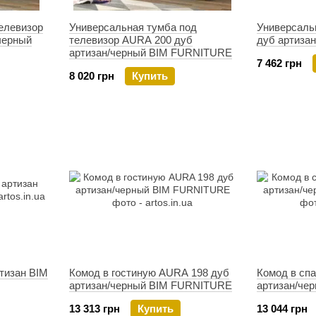
елевизор
Универсальная тумба под
Универсаль
черный
телевизор AURA 200 дуб
дуб артизан
артизан/черный BIM FURNITURE
7 462 грн
8 020 грн
Купить
тизан BIM
Комод в гостиную AURA 198 дуб
Комод в сп
артизан/черный BIM FURNITURE
артизан/че
13 313 грн
Купить
13 044 грн