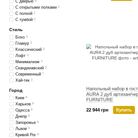
С дверью
6
С открытыми полками
2
С полкой
2
С тумбой
2
Стиль
Бохо
3
Гламур
3
Классический
3
Лофт
3
Минимализм
3
Скандинавский
3
Современный
7
Хай-тек
3
Напольный набор в гос
Город
AURA 2 дуб артизан/че
Киев
9
FURNITURE
Харьков
9
22 944 грн
Купить
Одесса
9
Днепр
9
Запорожье
9
Львов
9
Кривой Рог
9