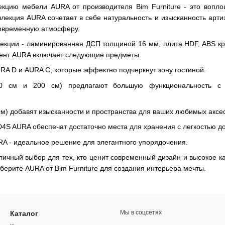
кцию мебели AURA от производителя Bim Furniture - это вопло
ллекция AURA сочетает в себе натуральность и изысканность арт
современную атмосферу.
екции - ламинированная ДСП толщиной 16 мм, плита HDF, ABS кром
мент AURA включает следующие предметы:
RA D и AURA C, которые эффектно подчеркнут зону гостиной.
 см и 200 см) предлагают большую функциональность с д
см) добавят изысканности и пространства для ваших любимых аксе
4S AURA обеспечат достаточно места для хранения с легкостью до
A - идеальное решение для элегантного упорядочения.
личный выбор для тех, кто ценит современный дизайн и высокое к
берите AURA от Bim Furniture для создания интерьера мечты.
Мы в соцсетях
Каталог