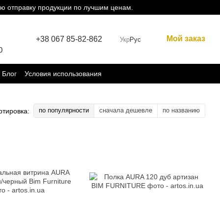
ю отправку продукции по лучшим ценам.
Мой заказ
+38 067 85-82-862
Укр
Рус
0
Блог
Условия использования
по популярности
сначала дешевле
по названию
ртировка: