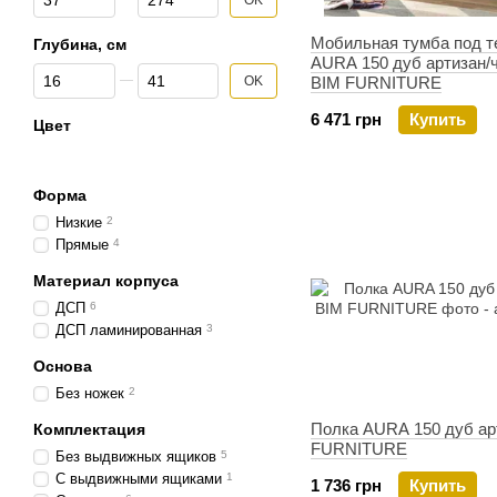
OK
Мобильная тумба под т
Глубина, см
AURA 150 дуб артизан/
От Глубина, см
До Глубина, см
BIM FURNITURE
OK
6 471 грн
Купить
Цвет
Форма
Низкие
2
Прямые
4
Материал корпуса
ДСП
6
ДСП ламинированная
3
Основа
Без ножек
2
Полка AURA 150 дуб ар
Комплектация
FURNITURE
Без выдвижных ящиков
5
С выдвижными ящиками
1
1 736 грн
Купить