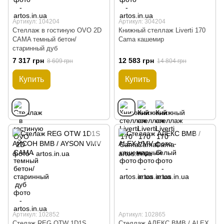
Артикул: 104204
Артикул: 304204
Стеллаж в гостиную OVO 2D
Книжный стеллаж Liverti 170
CAMA темный бетон/
Cama кашемир
старинный дуб
7 317 грн
12 583 грн
8 609 грн
14 804 грн
Купить
Купить
Артикул: 102852
Артикул: 102865
Стелаж REG OTW 1D1S
Стеллаж АЛЕКС ВМВ / ALEX