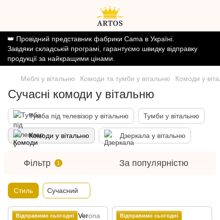
👑 Провідний представник фабрики Cama в Україні.
Завдяки складській програмі, гарантуємо швидку відправку
продукції за найкращими цінами.
Меблі у вітальню
Комоди та тумби у вітальню
Комоди у віт
Сучасні комоди у вітальню
Тумба під телевізор у вітальню
Тумби у вітальню
Комоди у вітальню
Дзеркала у вітальню
Фільтр
За популярністю
1
Стиль
Сучасний
Відправимо сьогодні
Відправимо сьогодні