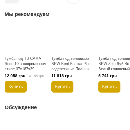
Мы рекомендуем
Тумба под ТВ CAMA
Тумба под телевизор
Тумба под телеви
Roco 10 в современном
BRW Kent Каштан без
BRW Zele Дуб Во
стиле 37x187x39
подсветки из Польши
Белый глянцевый 
Белый мат/Белый мат
мя ящиками из П
12 058 грн
11 818 грн
5 741 грн
14 185 грн
Купить
Купить
Купить
Обсуждение