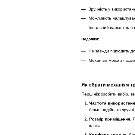
Зручність у використанн
Можливість налаштуванн
Ідеальний варіант для
Недоліки:
Не завжди підходить д
Механізм може з часом
Як обрати механізм т
Перш ніж зробити вибір, з
Частота використанн
більш надійні та зручні.
Розмір приміщення
. 
кляк».
Комфорт для сну
. Дл