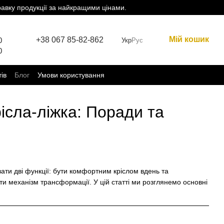
равку продукції за найкращими цінами.
Мій кошик
+38 067 85-82-862
0
Укр
Рус
0
тів
Блог
Умови користування
ісла-ліжка: Поради та
ати дві функції: бути комфортним кріслом вдень та
и механізм трансформації. У цій статті ми розглянемо основні