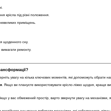
і.
я крісла під різні положення.
 невеликих приміщень.
ля щоденного сну.
 вимагати ремонту.
рансформації?
верніть увагу на кілька ключових моментів, які допоможуть обрати 
я
. Якщо ви плануєте використовувати крісло-ліжко щодня, краще в
Якщо у вас обмежений простір, варто звернути увагу на механізми, я
я постійного сну краще вибирати механізми, які забезпечують рівну