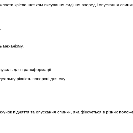
класти крісло шляхом висування сидіння вперед і опускання спинки
.
ть механізму.
 зусиль для трансформації.
деальну рівність поверхні для сну.
хунок підняття та опускання спинки, яка фіксується в різних полож