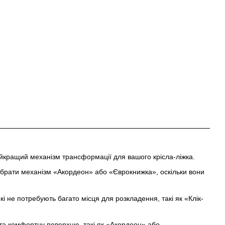
найкращий механізм трансформації для вашого крісла-ліжка.
ибрати механізм «Акордеон» або «Єврокнижка», оскільки вони
кі не потребують багато місця для розкладення, такі як «Клік-
 та комфортну поверхню, такі як «Акордеон» або