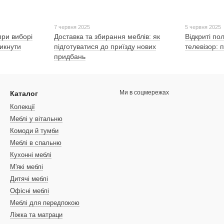
7 червня 2025
5 червня 2025
ри виборі
Доставка та збирання меблів: як
Відкриті пол
никнути
підготуватися до приїзду нових
телевізор: 
придбань
Ми в соцмережах
Каталог
Колекції
Меблі у вітальню
Комоди й тумби
Меблі в спальню
Кухонні меблі
М'які меблі
Дитячі меблі
Офісні меблі
Меблі для передпокою
Ліжка та матраци