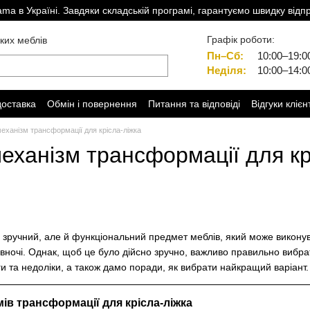
a в Україні. Завдяки складській програмі, гарантуємо швидку відп
Графік роботи:
ких меблів
Пн–Сб:
10:00–19:0
Неділя:
10:00–14:0
доставка
Обмін і повернення
Питання та відповіді
Відгуки клієн
еханізм трансформації для крісла-ліжка
еханізм трансформації для кр
і
 зручний, але й функціональний предмет меблів, який може виконув
вночі. Однак, щоб це було дійсно зручно, важливо правильно вибрат
ги та недоліки, а також дамо поради, як вибрати найкращий варіант.
ів трансформації для крісла-ліжка