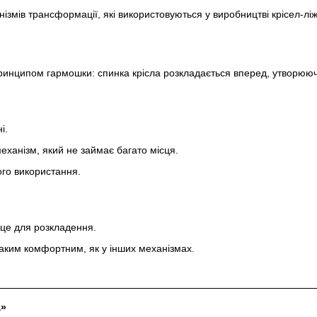
нізмів трансформації, які використовуються у виробництві крісел-ліж
ринципом гармошки: спинка крісла розкладається вперед, утворююч
і.
еханізм, який не займає багато місця.
го використання.
сце для розкладення.
аким комфортним, як у інших механізмах.
а»