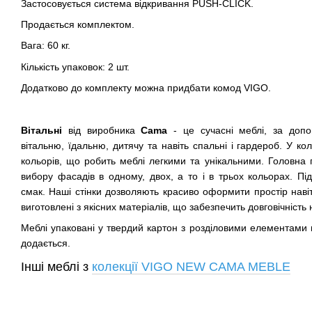
Застосовується система відкривання PUSH-CLICK.
Продається комплектом.
Вага: 60 кг.
Кількість упаковок: 2 шт.
Додатково до комплекту можна придбати комод VIGO.
Вітальні
від виробника
Cama
- це сучасні меблі, за доп
вітальню, їдальню, дитячу та навіть спальні і гардероб. У к
кольорів, що робить меблі легкими та унікальними. Головна п
вибору фасадів в одному, двох, а то і в трьох кольорах. Пі
смак. Наші стінки дозволяють красиво оформити простір навіт
виготовлені з якісних матеріалів, що забезпечить довговічність 
Меблі упаковані у твердий картон з розділовими елементами пі
додається.
Інші меблі з
колекції VIGO NEW CAMA MEBLE