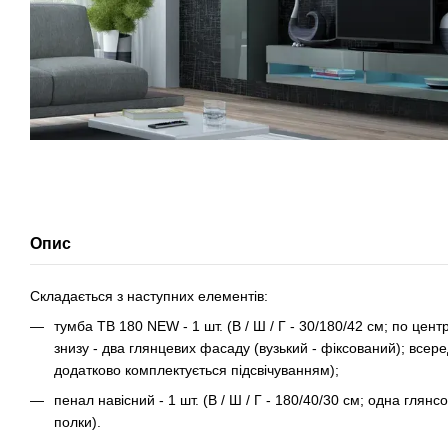
Опис
Складається з наступних елементів:
тумба ТВ 180 NEW - 1 шт. (В / Ш / Г - 30/180/42 см; по центру
знизу - два глянцевих фасаду (вузький - фіксований); всеред
додатково комплектується підсвічуванням);
пенал навісний - 1 шт. (В / Ш / Г - 180/40/30 см; одна глянс
полки).