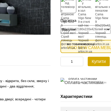
Підсвітка
ВСІ ТОВАРИ КОЛЕКЦІЇ
VIGO NEW CAMA MEB
Купити
ОПЛАТА ЧАСТИНАМИ
 - відкрита, без скла; зверху і
3 платежі по 3 988.67 грн
ині - два відділення;
Характеристики
ова двері; всередині - чотири