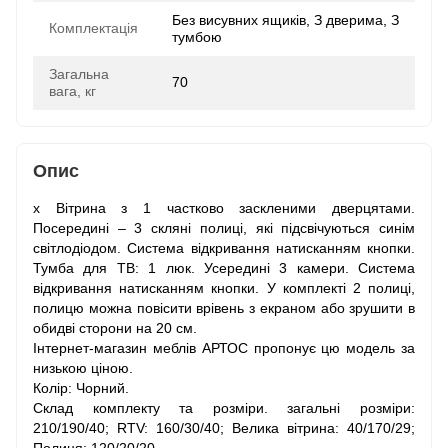
Без висувних ящиків, З дверима, З
Комплектація
тумбою
Загальна
70
вага, кг
Опис
x Вітрина з 1 частково заскленими дверцятами.
Посередині – 3 скляні полиці, які підсвічуються синім
світлодіодом. Система відкривання натисканням кнопки.
Тумба для ТВ: 1 люк. Усередині 3 камери. Система
відкривання натисканням кнопки. У комплекті 2 полиці,
полицю можна повісити врівень з екраном або зрушити в
обидві сторони на 20 см.
Інтернет-магазин меблів АРТОС пропонує цю модель за
низькою ціною.
Колір: Чорний.
Склад комплекту та розміри. загальні розміри:
210/190/40; RTV: 160/30/40; Велика вітрина: 40/170/29;
Полиця: 120/20/20.