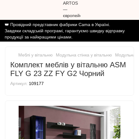
👑 Провідний представник фабрики Cama в Україні.
Завдяки складській програмі, гарантуємо швидку відправку
продукції за найкращими цінами.
Меблі у вітальню
Модульна стінка у вітальню
Модульна с
Комплект меблів у вітальню ASM
FLY G 23 ZZ FY G2 Чорний
Артикул:
109177