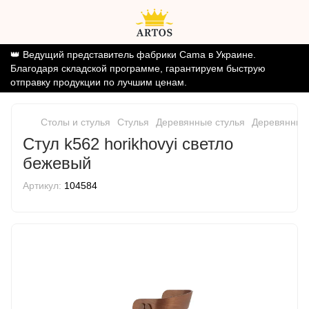
👑 Ведущий представитель фабрики Cama в Украине.
Благодаря складской программе, гарантируем быструю
отправку продукции по лучшим ценам.
Столы и стулья
Стулья
Деревянные стулья
Деревянные 
Стул k562 horikhovyi светло
бежевый
Артикул:
104584