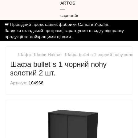
👑 Провідний представник фабрики Cama в Україні.
Завдяки складській програмі, гарантуємо швидку відправку
продукції за найкращими цінами.
Шафи
Шафи Halmar
Шафа bullet s 1 чорний nohy золоти
Шафа bullet s 1 чорний nohy
золотий 2 шт.
Артикул:
104968