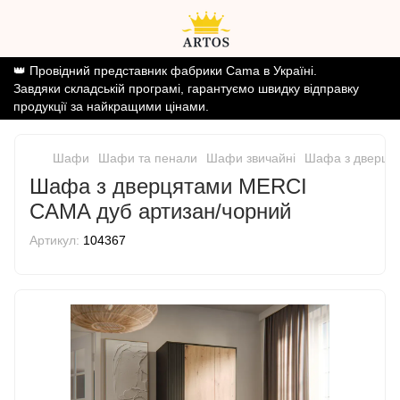
👑 Провідний представник фабрики Cama в Україні.
Завдяки складській програмі, гарантуємо швидку відправку
продукції за найкращими цінами.
Шафи
Шафи та пенали
Шафи звичайні
Шафа з дверця
Шафа з дверцятами MERCI
CAMA дуб артизан/чорний
Артикул:
104367